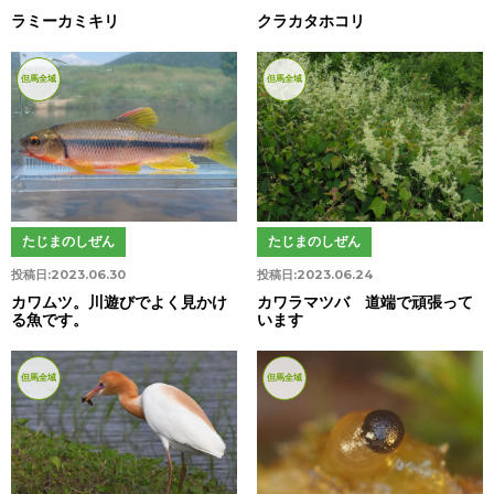
ラミーカミキリ
クラカタホコリ
但馬全域
但馬全域
たじまのしぜん
たじまのしぜん
投稿日:
2023.06.30
投稿日:
2023.06.24
カワムツ。川遊びでよく見かけ
カワラマツバ 道端で頑張って
る魚です。
います
但馬全域
但馬全域