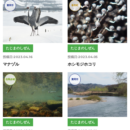
豊岡市
香美町
たじまのしぜん
たじまのしぜん
投稿日:
2023.04.16
投稿日:
2023.04.05
マナヅル
ホシモジホコリ
但馬全域
豊岡市
たじまのしぜん
たじまのしぜん