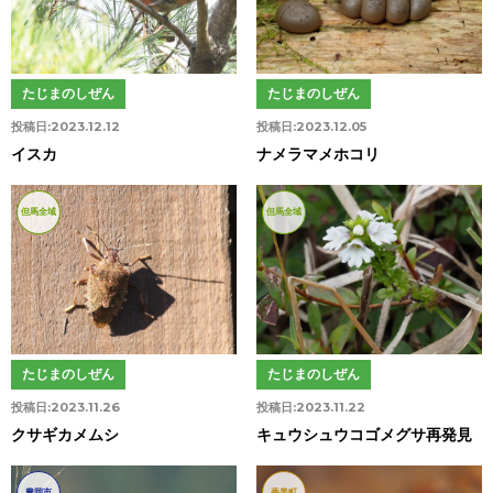
たじまのしぜん
たじまのしぜん
投稿日:
2023.12.12
投稿日:
2023.12.05
イスカ
ナメラマメホコリ
但馬全域
但馬全域
たじまのしぜん
たじまのしぜん
投稿日:
2023.11.26
投稿日:
2023.11.22
クサギカメムシ
キュウシュウコゴメグサ再発見
豊岡市
香美町