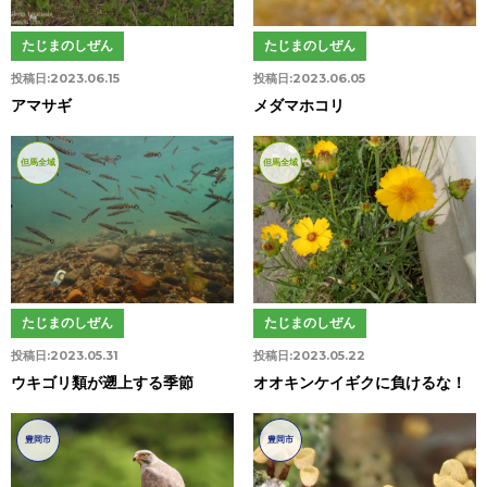
たじまのしぜん
たじまのしぜん
投稿日:
2023.06.15
投稿日:
2023.06.05
アマサギ
メダマホコリ
但馬全域
但馬全域
たじまのしぜん
たじまのしぜん
投稿日:
2023.05.31
投稿日:
2023.05.22
ウキゴリ類が遡上する季節
オオキンケイギクに負けるな！
豊岡市
豊岡市