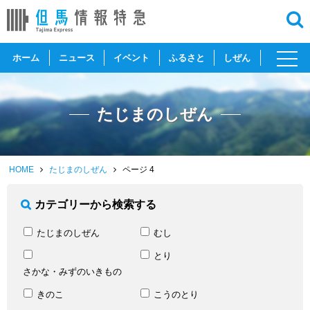
toggl
ホーム
ニュース
イベント
ふるさと
しぜん
navig
たじまのしぜん
HOME
たじまのしぜん
ページ 4
カテゴリーから検索する
たじまのしぜん
むし
とり
さかな・みずのいきもの
きのこ
こうのとり