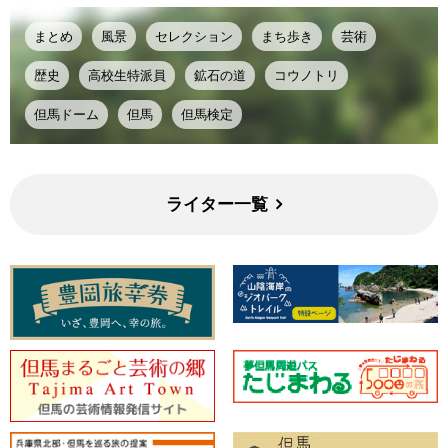
まとめ
風景
セレクション
まち歩き
芸術
歴史
高校生特派員
鉱石の道
コウノトリ
但馬ドーム
但馬
但馬検定
ライター一覧