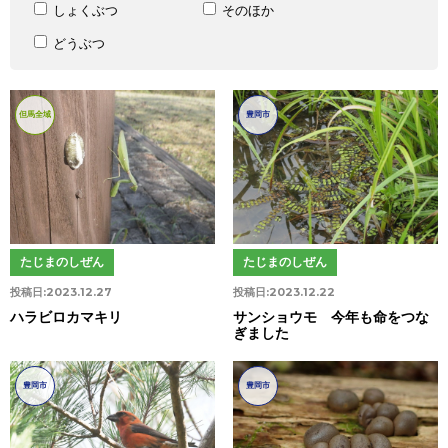
しょくぶつ
そのほか
どうぶつ
但馬全域
豊岡市
たじまのしぜん
たじまのしぜん
投稿日:
2023.12.27
投稿日:
2023.12.22
ハラビロカマキリ
サンショウモ 今年も命をつな
ぎました
豊岡市
豊岡市