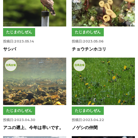
たじまのしぜん
たじまのしぜん
投稿日:
2023.05.14
投稿日:
2023.05.06
サシバ
チョウチンホコリ
但馬全域
但馬全域
たじまのしぜん
たじまのしぜん
投稿日:
2023.04.30
投稿日:
2023.04.22
アユの遡上、今年は早いです。
ノゲシの仲間