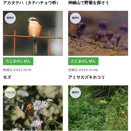
アカタテハ（タテハチョウ科）
神鍋山で野菊を探そう
豊岡市
豊岡市
たじまのしぜん
たじまのしぜん
投稿日:
2023.10.15
投稿日:
2023.10.06
モズ
アミサカズキホコリ
但馬全域
豊岡市