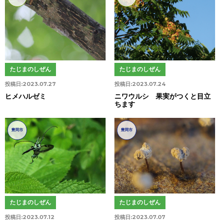
たじまのしぜん
たじまのしぜん
投稿日:
2023.07.27
投稿日:
2023.07.24
ヒメハルゼミ
ニワウルシ 果実がつくと目立
ちます
豊岡市
豊岡市
たじまのしぜん
たじまのしぜん
投稿日:
2023.07.12
投稿日:
2023.07.07