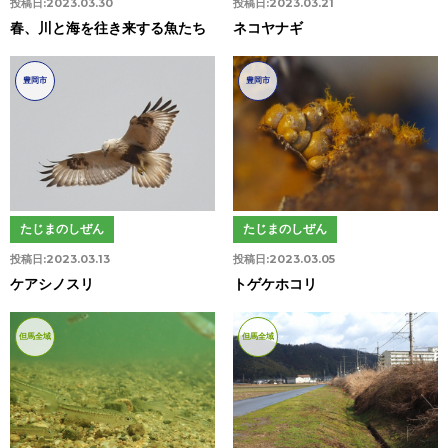
投稿日:
2023.03.30
投稿日:
2023.03.21
春、川と海を往き来する魚たち
ネコヤナギ
豊岡市
豊岡市
たじまのしぜん
たじまのしぜん
投稿日:
2023.03.13
投稿日:
2023.03.05
ケアシノスリ
トゲケホコリ
但馬全域
但馬全域