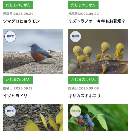
たじまのしぜん
たじまのしぜん
投稿日:
2023.09.29
投稿日:
2023.09.22
ツマグロヒョウモン
ミズトラノオ 今年もお花畑？
豊岡市
豊岡市
たじまのしぜん
たじまのしぜん
投稿日:
2023.09.15
投稿日:
2023.09.08
イソヒヨドリ
キサカズキホコリ
豊岡市
但馬全域