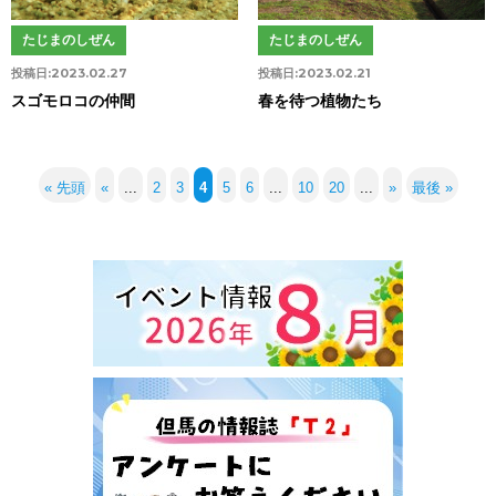
たじまのしぜん
たじまのしぜん
投稿日:
2023.02.27
投稿日:
2023.02.21
スゴモロコの仲間
春を待つ植物たち
« 先頭
«
...
2
3
4
5
6
...
10
20
...
»
最後 »