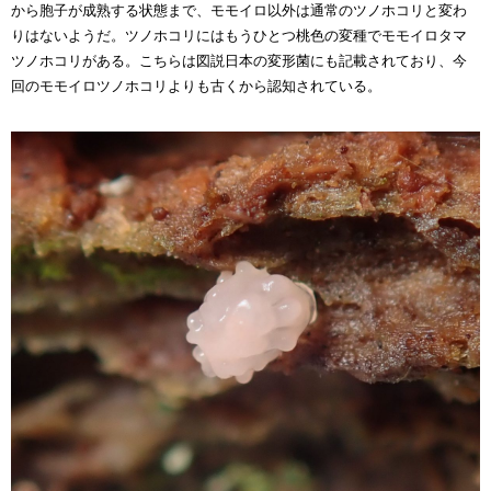
から胞子が成熟する状態まで、
モモイロ
以外は通常のツノホコリと変わ
りはないようだ。ツノホコリにはもうひとつ桃色
の
変種
で
モモイロタマ
ツノホコリがある。こちらは図説日本の変形菌にも記載されており、
今
回の
モモイロツノホコリよりも古くから認知されている。