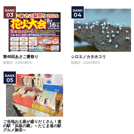
第48回あさご夏祭り
シロエノカタホコリ
投稿日 : 2026/08/05
投稿日 : 2026/08/03
ご当地お土産が盛りだくさん！道
の駅「浜坂の郷」～たじま道の駅
グルメ旅④～