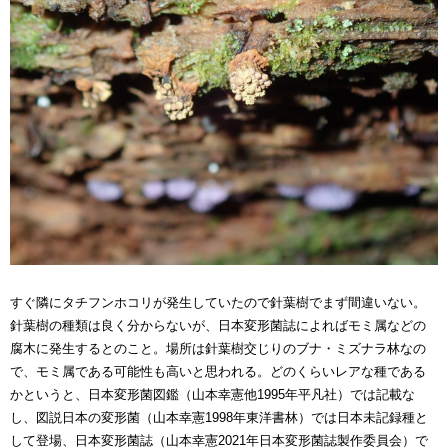
すぐ隣にタチフンホコリが発生していたので針葉樹
でまず
間違いない。
針葉樹の種類は良く分からないが、日本変形菌誌によればモミ属などの
腐木に発生するとのこと。場所は針葉樹交じりのブナ・ミズナラ林なの
で、モミ属である可能性
も
高いと思われる。どのくらいレアな種である
かというと、日本変形菌図鑑（山本幸憲他1995年平凡社）では記載な
し、図説日本の変形菌（山本幸憲1998年東洋書林）では日本未記録種
と
して登場
、日本変形菌誌（山本幸憲2021年日本変形菌誌製作委員会）で