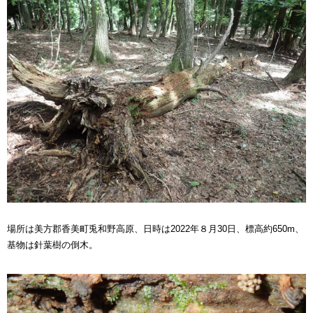
場所は美方郡香美町兎和野高原、日時は2022年８月30日、標高約650m、
基物は針葉樹の倒木。