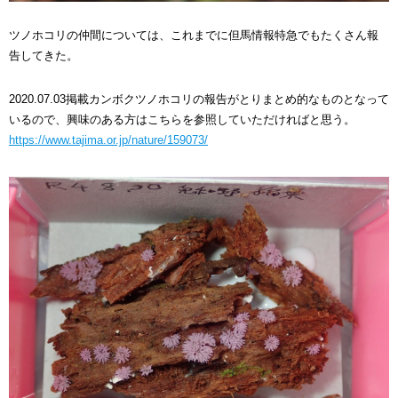
ツノホコリの仲間については
、
これまでに
但馬情報特急でも
たくさん報
告してきた。
2020.07.03
掲載
カンボクツノホコリの報告がとりまとめ的なものとなって
いるので、興味のある方はこちらを参照していただければと思う。
https://www.tajima.or.jp/nature/159073/