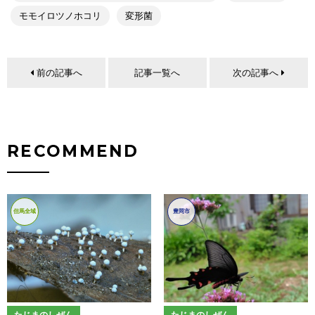
モモイロツノホコリ
変形菌
前の記事へ
記事一覧へ
次の記事へ
RECOMMEND
但馬全域
豊岡市
たじまのしぜん
たじまのしぜん