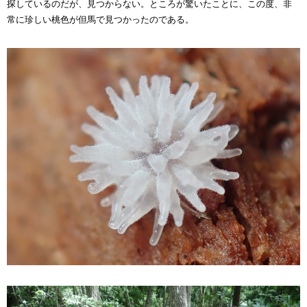
探しているのだが、見つからない。ところが驚いたことに、この度、
非
常に珍しい
桃色が
但馬で
見つかった
のである。