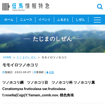
toggl
ホーム
ニュース
イベント
ふるさと
しぜん
navig
たじまのしぜん
HOME
たじまのしぜん
モモイロツノホコリ
モモイロツノホコリ
投稿日 :
2022.09.07
｜
香美町｜
稲葉
ツノホコリ綱 ツノホコリ目 ツノホコリ科 ツノホコリ属
Ceratiomyxa fruticulasa var.fruticulasa
f.rosella(Cejp)Y.Yamam.,comb.nov. 桃色角埃