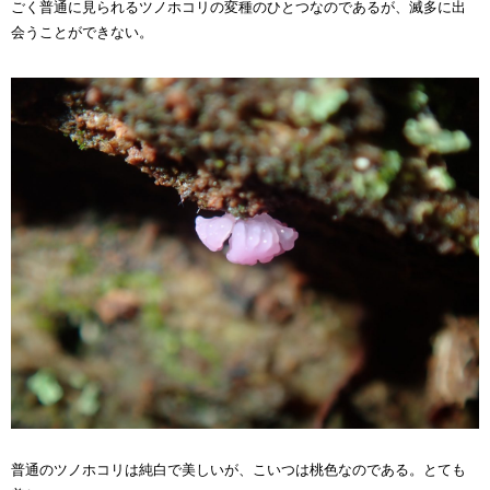
ごく普通に見られるツノホコリの変種
のひとつ
なのであるが、
滅多に
出
会うことができない。
普通のツノホコリは純白で美しいが、こいつは桃色なのである。とても