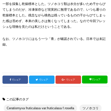
一部
を
採集し乾燥標本とし
た
。ツノホコリ類は水分が多いため干からび
てしまうのだが、冷凍保存など現実的に無理であるので、いつも通りの
乾燥標本とした。残念ながら桃色は残っているものの干からびてしまっ
た感は否めず、本来の美しさは無くなってしまった。なので今回フレッ
シュな
現物
を見たのは私だけということである。
なお、ツノホコリにはもう一つ「青」が確認されている。日本では未記
録。
でシェア
でシェア
でシェア
でシェア
この記事のタグ
Ceratiomyxa fruticulasa var.fruticulasa f.rosella
ツノホコリ