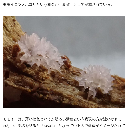
モモイロツノホコリという和名が
「新称」として
記載されている
。
モモイロは、薄い桃色というか明るい紫色という表現の方が近いかもし
れない。
学名を見ると「
rosella
」となっているので薔薇がイメージされて