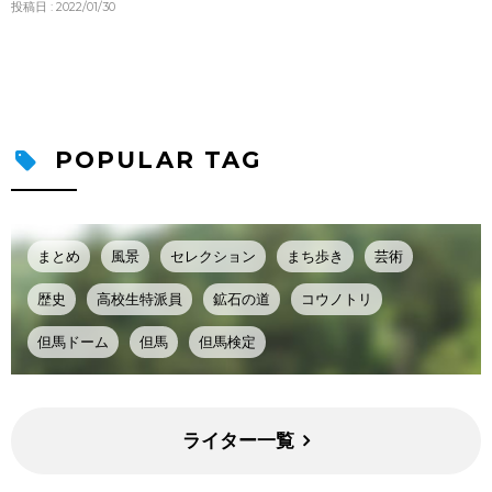
投稿日 : 2022/01/30
POPULAR TAG
まとめ
風景
セレクション
まち歩き
芸術
歴史
高校生特派員
鉱石の道
コウノトリ
但馬ドーム
但馬
但馬検定
ライター一覧