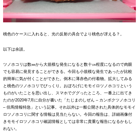
桃色のケースに入れると、光の反射の具合でより桃色が冴える？。
以下は余談。
ツノホコリは数
㎜から大規模な発生になると数十㎝
程度になるので肉眼
でも容易に発見することができる。今回
も
小規模な発生であったが
比較
的簡単に
気が付くことができた。倒木に薄赤色の付着物
。
拡大してみる
と桃色のツノホコリでびっくり。おぼろげにモモイロツノホコリという
ものがいたことを思い出し、スマホでググったところ、一番上に出てき
たのが2020年7月に自分が書いた「たじまのしぜん – カンボクツノホコリ
– 但馬情報特急」という記事。それ以外は一般公開された
具体的なモモイ
ロツノホコリに関する
情報は見当たらない。
今回の報告は、
詳細画像付
きモモイロツノホコリ確認情報としては非常に貴重な報告になるかもし
れない。