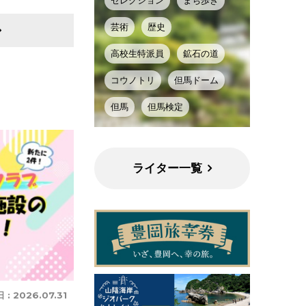
セレクション
まち歩き
芸術
歴史
高校生特派員
鉱石の道
コウノトリ
但馬ドーム
但馬
但馬検定
ライター一覧
 :
2026.07.31