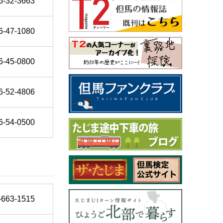
6-32-3663
6-47-1080
6-45-0800
6-52-4806
6-54-0500
-663-1515