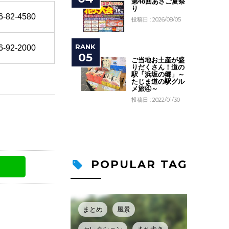
第48回あさご夏祭
り
6-82-4580
投稿日 : 2026/08/05
6-92-2000
ご当地お土産が盛
りだくさん！道の
駅「浜坂の郷」～
たじま道の駅グル
メ旅④～
投稿日 : 2022/01/30
POPULAR TAG
まとめ
風景