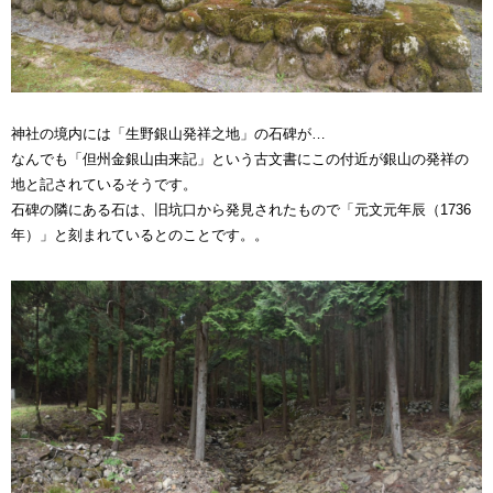
神社の境内には「生野銀山発祥之地」の石碑が…
なんでも「但州金銀山由来記」という古文書にこの付近が銀山の発祥の
地と記されているそうです。
石碑の隣にある石は、旧坑口から発見されたもので「元文元年辰（1736
年）」と刻まれているとのことです。。