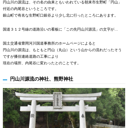
円山川の源流は、その名の由来ともいわれている朝来市生野町「円山」
付近の内尾谷というところです。
銀山町で有名な生野町口銀谷より少し北に行ったところにあります。
国道３１２号線の道路沿いの看板に「この先円山川源流」の文字が…
国土交通省豊岡河川国道事務所のホームページによると
円山川の源流は、もともと円山（丸山）という山からの流れだったそう
ですが播但連絡道路の工事により
現在の場所、内尾谷に変わったとのことです。
円山川源流の神社、熊野神社