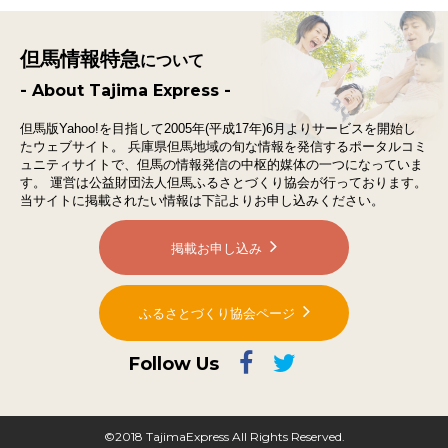
但馬情報特急
について
- About Tajima Express -
但馬版Yahoo!を目指して2005年(平成17年)6月よりサービスを開始し
たウェブサイト。
兵庫県但馬地域の旬な情報を発信するポータルコミ
ュニティサイトで、
但馬の情報発信の中枢的媒体の一つになっていま
す。
運営は公益財団法人但馬ふるさとづくり協会が行っております。
当サイトに掲載されたい情報は下記よりお申し込みください。
掲載お申し込み
ふるさとづくり協会ページ
Follow Us
©2018 TajimaExpress All Rights Reserved.