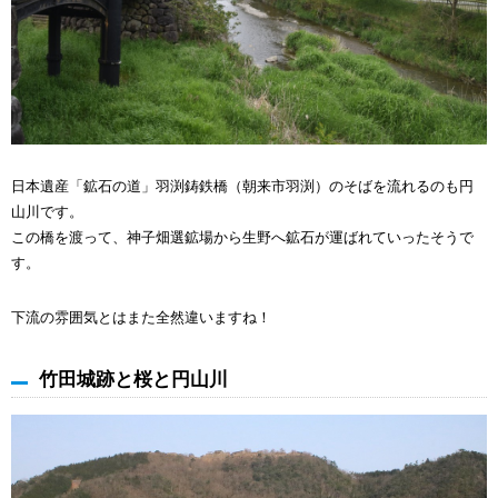
日本遺産「鉱石の道」羽渕鋳鉄橋（朝来市羽渕）のそばを流れるのも円
山川です。
この橋を渡って、神子畑選鉱場から生野へ鉱石が運ばれていったそうで
す。
下流の雰囲気とはまた全然違いますね！
竹田城跡と桜と円山川