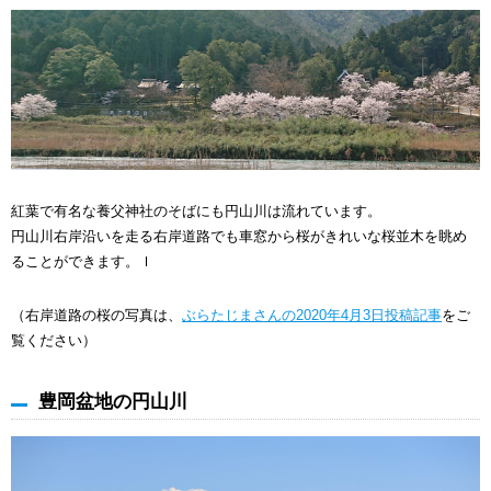
紅葉で有名な養父神社のそばにも円山川は流れています。
円山川右岸沿いを走る右岸道路でも車窓から桜がきれいな桜並木を眺め
ることができます。ｌ
（右岸道路の桜の写真は、
ぶらたじまさんの2020年4月3日投稿記事
をご
覧ください）
豊岡盆地の円山川