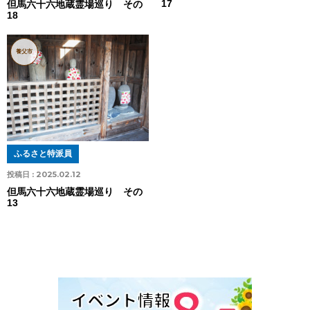
17
但馬六十六地蔵霊場巡り その
18
養父市
ふるさと特派員
投稿日 :
2025.02.12
但馬六十六地蔵霊場巡り その
13