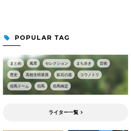
POPULAR TAG
まとめ
風景
セレクション
まち歩き
芸術
歴史
高校生特派員
鉱石の道
コウノトリ
但馬ドーム
但馬
但馬検定
ライター一覧