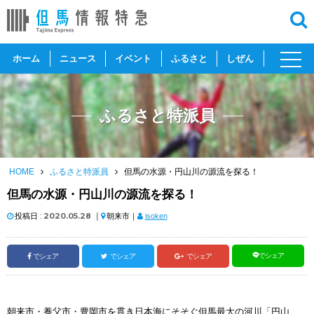
toggl
ホーム
ニュース
イベント
ふるさと
しぜん
navig
ふるさと特派員
HOME
ふるさと特派員
但馬の水源・円山川の源流を探る！
但馬の水源・円山川の源流を探る！
投稿日 :
2020.05.28
｜
朝来市｜
isoken
でシェア
でシェア
でシェア
でシェア
朝来市・養父市・豊岡市を貫き日本海にそそぐ但馬最大の河川「円山