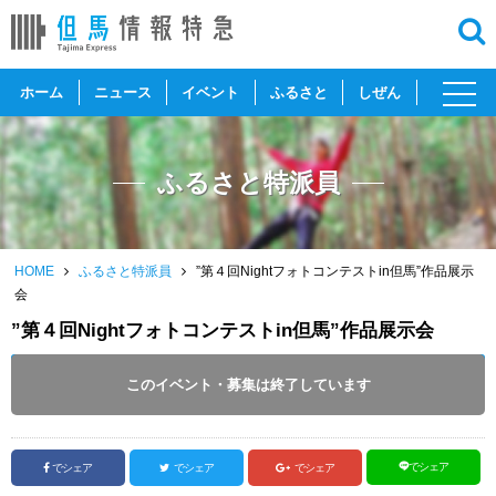
toggl
ホーム
ニュース
イベント
ふるさと
しぜん
navig
ふるさと特派員
HOME
ふるさと特派員
”第４回Nightフォトコンテストin但馬”作品展示
会
”第４回Nightフォトコンテストin但馬”作品展示会
～
2025
.
01.29
このイベント・募集は終了しています
投稿日 :
2025.01.10
｜
新温泉町｜
般若湯
でシェア
でシェア
でシェア
でシェア