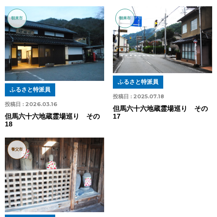
朝来市
朝来市
ふるさと特派員
ふるさと特派員
投稿日 :
2025.07.18
投稿日 :
2026.03.16
但馬六十六地蔵霊場巡り その
17
但馬六十六地蔵霊場巡り その
18
養父市