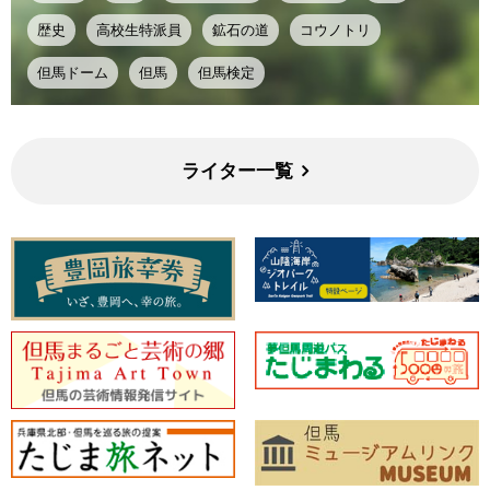
歴史
高校生特派員
鉱石の道
コウノトリ
但馬ドーム
但馬
但馬検定
ライター一覧