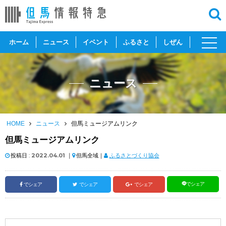
toggl
ホーム
ニュース
イベント
ふるさと
しぜん
navig
ニュース
HOME
ニュース
但馬ミュージアムリンク
但馬ミュージアムリンク
投稿日 :
2022.04.01
｜
但馬全域｜
ふるさとづくり協会
でシェア
でシェア
でシェア
でシェア