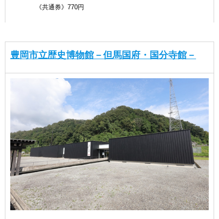
《共通券》770円
豊岡市立歴史博物館－但馬国府・国分寺館－