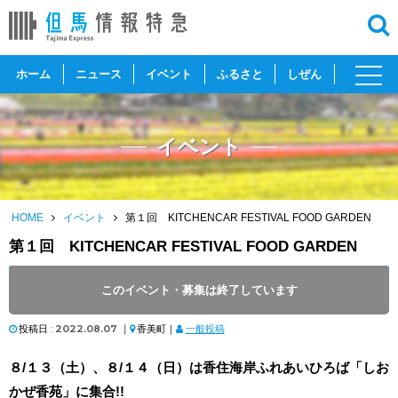
toggl
ホーム
ニュース
イベント
ふるさと
しぜん
navig
イベント
HOME
イベント
第１回 KITCHENCAR FESTIVAL FOOD GARDEN
第１回 KITCHENCAR FESTIVAL FOOD GARDEN
開催日 :
2022
.
08.13
～
2022
.
08.14
このイベント・募集は終了しています
開催時間 : 10:00 ～ 17:00
投稿日 :
2022.08.07
｜
香美町｜
一般投稿
８/１３（土）、８/１４（日）は香住海岸ふれあいひろば「しお
かぜ香苑」に集合!!