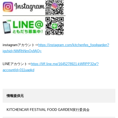
instagramアカウント⇒
https://instagram.com/kitchenfes_foodgarden?
igshid=NWRhNmQxMjQ=
LINEアカウント⇒
https://liff.line.me/1645278921-kWRPP32q/?
accountId=011uapkd
情報提供元
KITCHENCAR FESTIVAL FOOD GARDEN実行委員会