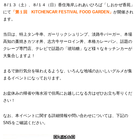
８/１３（土）、８/１４（日）香住海岸ふれあいひろば「しおかぜ香苑」
にて
「第１回 KITCHENCAR FESTIVAL FOOD GARDEN」
が開催され
ます。
当日は、特上タン牛串、ガーリックシュリンプ、淡路牛バーガー、本場
高知の藁焼きカツオ丼、志方牛サーロイン丼、本格カレーパン、話題の
クレープ専門店、テレビで話題の「琥珀糖」など様々なキッチンカーが
大集合しますよ！
まるで旅行気分を味わえるような、いろんな地域のおいしいグルメが集
まるイベントになっております。
お盆休みの帰省や海水浴で但馬にお越しになる方はぜひお立ち寄りくだ
さい！
なお、本イベントに関する詳細情報や問い合わせについては、下記の
SNSをご確認ください。