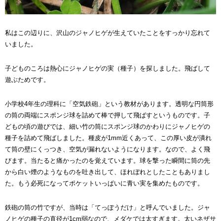
私はこの辺りに、沢山のジャノヒゲが生えていたことをすっかり忘れて
いました。
子どものころは熱心にジャノヒゲの実（種子）を探しました。飛ばして
遊ぶためです。
小学校4年生の理科に「空気鉄砲」という教材があります。透明な円筒形
の筒の両端にスポンジ球を詰めて棒で押して飛ばすというものです。子
どもの頃の遊びでは、細い竹の筒にスポンジ球のかわりにジャノヒゲの
種子を詰めて飛ばしました。種皮が1mm近くあって、この厚い皮が潰れ
て筒の壁にくっつき、空気が漏れないようになります。なので、よく飛
びます。当たると痛かったのを覚えています。球を撃った瞬間に筒の先
から白い煙のようなものを吐き出して、ほれぼれとしたこともありまし
た。もう必死になってポケットいっぱいに青い実を集めたものです。
鉄砲の筒の竹ですが、当時は「てっぽうだけ」と呼んでいました。ジャ
ノヒゲの種子の直径が1cm弱なので、メダケでは太すぎます。太いネザサ