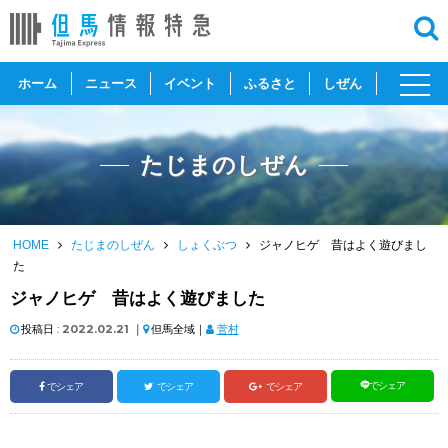
toggl
ホーム
ニュース
イベント
ふるさと
しぜん
navig
たじまのしぜん
HOME
たじまのしぜん
しょくぶつ
ジャノヒゲ 昔はよく遊びまし
た
ジャノヒゲ 昔はよく遊びました
投稿日 :
2022.02.21
｜
但馬全域｜
菅村
でシェア
でシェア
でシェア
でシェア