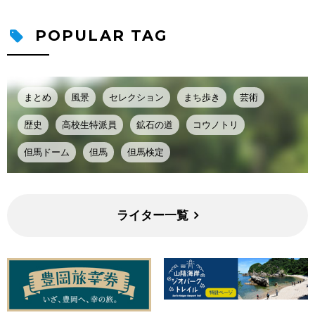
POPULAR TAG
まとめ
風景
セレクション
まち歩き
芸術
歴史
高校生特派員
鉱石の道
コウノトリ
但馬ドーム
但馬
但馬検定
ライター一覧