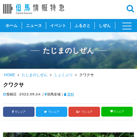
toggl
ホーム
ニュース
イベント
ふるさと
しぜん
navig
たじまのしぜん
HOME
たじまのしぜん
しょくぶつ
クワクサ
クワクサ
投稿日 :
2022.09.24
｜
但馬全域｜
菅村
でシェア
でシェア
でシェア
でシェア