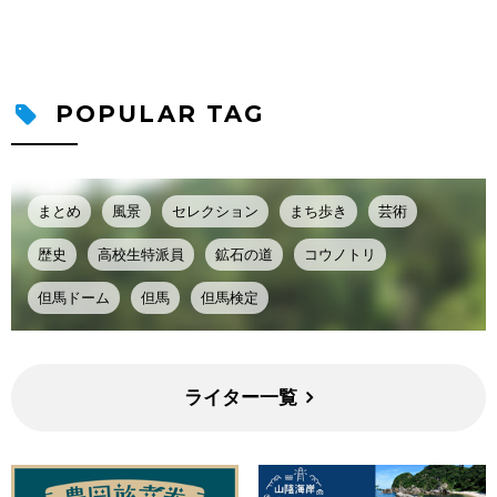
POPULAR TAG
まとめ
風景
セレクション
まち歩き
芸術
歴史
高校生特派員
鉱石の道
コウノトリ
但馬ドーム
但馬
但馬検定
ライター一覧