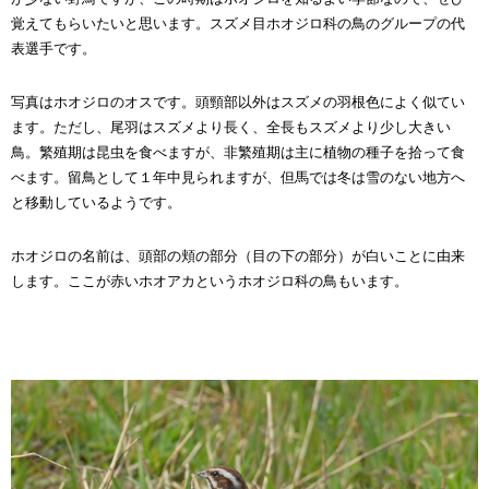
覚えてもらいたいと思います。スズメ目ホオジロ科の鳥のグループの代
表選手です。
写真はホオジロのオスです。頭頸部以外はスズメの羽根色によく似てい
ます。ただし、尾羽はスズメより長く、全長もスズメより少し大きい
鳥。繁殖期は昆虫を食べますが、非繁殖期は主に植物の種子を拾って食
べます。留鳥として１年中見られますが、但馬では冬は雪のない地方へ
と移動しているようです。
ホオジロの名前は、頭部の頬の部分（目の下の部分）が白いことに由来
します。ここが赤いホオアカというホオジロ科の鳥もいます。