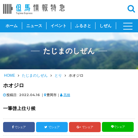
toggl
ホーム
ニュース
イベント
ふるさと
しぜん
navig
たじまのしぜん
HOME
たじまのしぜん
とり
ホオジロ
ホオジロ
投稿日 :
2022.04.16
｜
豊岡市｜
髙橋
一筆啓上仕り候
でシェア
でシェア
でシェア
でシェア