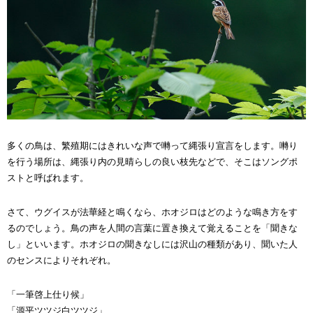
多くの鳥は、繁殖期にはきれいな声で囀って縄張り宣言をします。囀り
を行う場所は、縄張り内の見晴らしの良い枝先などで、そこはソングポ
ストと呼ばれます。
さて、ウグイスが法華経と鳴くなら、ホオジロはどのような鳴き方をす
るのでしょう。鳥の声を人間の言葉に置き換えて覚えることを「聞きな
し」といいます。ホオジロの聞きなしには沢山の種類があり、聞いた人
のセンスによりそれぞれ。
「一筆啓上仕り候」
「源平ツツジ白ツツジ」