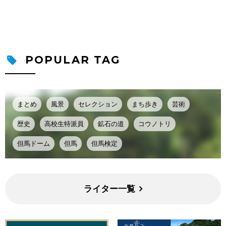
POPULAR TAG
まとめ
風景
セレクション
まち歩き
芸術
歴史
高校生特派員
鉱石の道
コウノトリ
但馬ドーム
但馬
但馬検定
ライター一覧