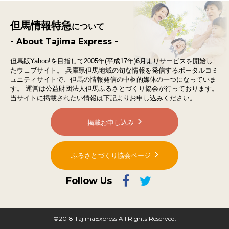
但馬情報特急
について
- About Tajima Express -
但馬版Yahoo!を目指して2005年(平成17年)6月よりサービスを開始し
たウェブサイト。
兵庫県但馬地域の旬な情報を発信するポータルコミ
ュニティサイトで、
但馬の情報発信の中枢的媒体の一つになっていま
す。
運営は公益財団法人但馬ふるさとづくり協会が行っております。
当サイトに掲載されたい情報は下記よりお申し込みください。
掲載お申し込み
ふるさとづくり協会ページ
Follow Us
©2018 TajimaExpress All Rights Reserved.