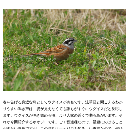
春を告げる身近な鳥としてウグイスが有名です。法華経と聞こえるわか
りやすい鳴き声は、姿が見えなくても誰もがすぐにウグイスだと反応し
ます。ウグイスが鳴き始める頃、より人家の近くで囀る鳥がいます。そ
れが今回紹介するホオジロです。ごく普通種なので、話題にのぼること
が少ない野鳥ですが、この時期はホオジロを知るよい季節なので、ぜひ