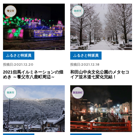
養父市
朝来市
ふるさと特派員
ふるさと特派員
投稿日:
2021.12.20
投稿日:
2021.12.18
2021但馬イルミネーションの煌
和田山中央文化公園のメタセコ
めき ～養父市八鹿町周辺～
イア並木道七変化完結！
朝来市
新温泉町