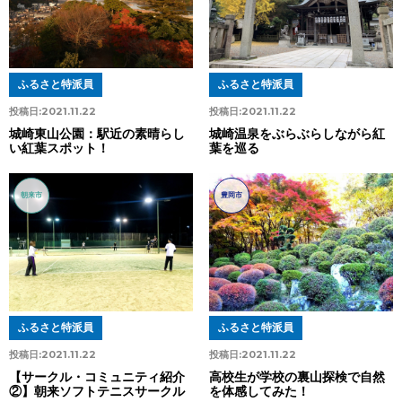
ふるさと特派員
ふるさと特派員
投稿日:
2021.11.22
投稿日:
2021.11.22
城崎東山公園：駅近の素晴らし
城崎温泉をぶらぶらしながら紅
い紅葉スポット！
葉を巡る
朝来市
豊岡市
ふるさと特派員
ふるさと特派員
投稿日:
2021.11.22
投稿日:
2021.11.22
【サークル・コミュニティ紹介
高校生が学校の裏山探検で自然
②】朝来ソフトテニスサークル
を体感してみた！