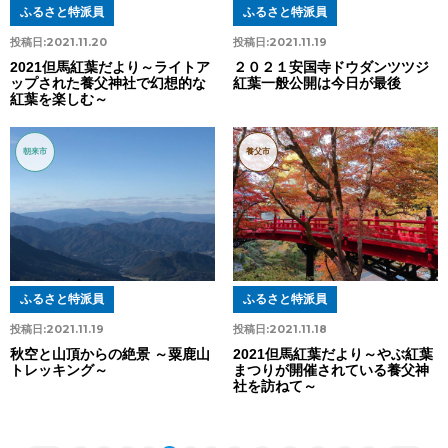
ふるさと特派員
ふるさと特派員
投稿日:
2021.11.20
投稿日:
2021.11.19
2021但馬紅葉だより～ライトア
２０２１安国寺ドウダンツツジ
ップされた養父神社で幻想的な
紅葉一般公開は今日が最後
紅葉を楽しむ～
朝来市
養父市
ふるさと特派員
ふるさと特派員
投稿日:
2021.11.19
投稿日:
2021.11.18
秋空と山頂からの絶景 ～粟鹿山
2021但馬紅葉だより～やぶ紅葉
トレッキング～
まつりが開催されている養父神
社を訪ねて～