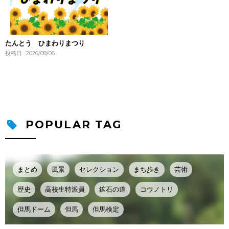
たんとう ひまわりまつり
投稿日 : 2026/08/06
POPULAR TAG
まとめ
風景
セレクション
まち歩き
芸術
歴史
高校生特派員
鉱石の道
コウノトリ
但馬ドーム
但馬
但馬検定