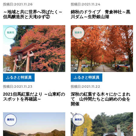
投稿日:
2021.11.26
投稿日:
2021.11.24
～地域と共に世界へ羽ばたく～
錦秋のドライブ 青倉神社～黒
但馬醸造所と天滝ゆず②
川ダム～生野銀山湖
朝来市
朝来市
ふるさと特派員
ふるさと特派員
投稿日:
2021.11.23
投稿日:
2021.11.22
2021但馬紅葉だより ～山東町の
深秋の紅葉する木々にかこまれ
スポットを再確認～
て 山仲間たちと山納めの会を
開催
豊岡市
豊岡市