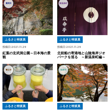
豊岡市
新温泉町
ふるさと特派員
ふるさと特派員
投稿日:
2021.11.29
投稿日:
2021.11.29
紅葉の玄武洞公園～日本海の景
北前船の寄港地と山陰海岸ジオ
観
パークを巡る ～新温泉町編～
養父市
朝来市
ふるさと特派員
ふるさと特派員