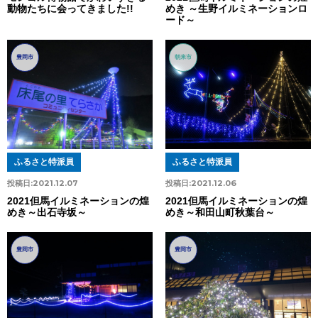
動物たちに会ってきました!!
めき ～生野イルミネーションロ
ード～
豊岡市
朝来市
ふるさと特派員
ふるさと特派員
投稿日:
2021.12.07
投稿日:
2021.12.06
2021但馬イルミネーションの煌
2021但馬イルミネーションの煌
めき～出石寺坂～
めき～和田山町秋葉台～
豊岡市
豊岡市