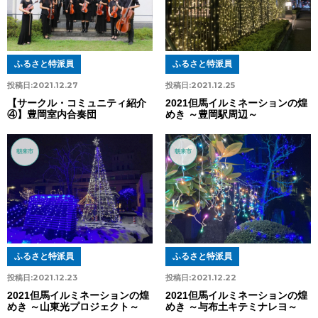
ふるさと特派員
ふるさと特派員
投稿日:
2021.12.27
投稿日:
2021.12.25
【サークル・コミュニティ紹介
2021但馬イルミネーションの煌
④】豊岡室内合奏団
めき ～豊岡駅周辺～
朝来市
朝来市
ふるさと特派員
ふるさと特派員
投稿日:
2021.12.23
投稿日:
2021.12.22
2021但馬イルミネーションの煌
2021但馬イルミネーションの煌
めき ～山東光プロジェクト～
めき ～与布土キテミナレヨ～