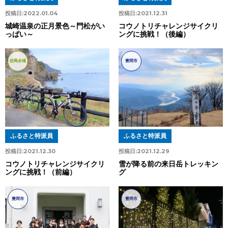
投稿日:
2022.01.04
投稿日:
2021.12.31
城崎温泉の正月景色～門松がい
コウノトリチャレンジサイクリ
っぱい～
ングに挑戦！（後編）
但馬全域
豊岡市
ふるさと特派員
ふるさと特派員
投稿日:
2021.12.30
投稿日:
2021.12.29
コウノトリチャレンジサイクリ
雪が降る前の来日岳トレッキン
ングに挑戦！（前編）
グ
豊岡市
豊岡市