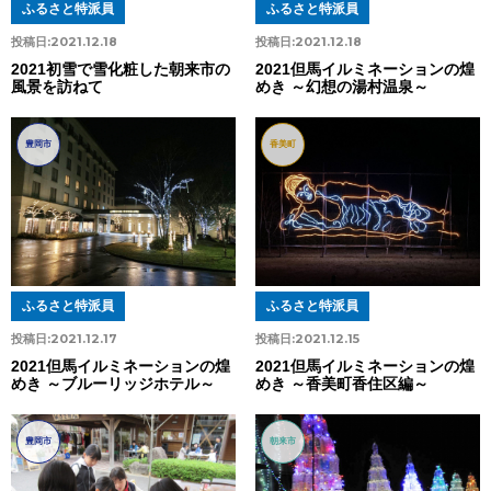
ふるさと特派員
ふるさと特派員
投稿日:
2021.12.18
投稿日:
2021.12.18
2021初雪で雪化粧した朝来市の
2021但馬イルミネーションの煌
風景を訪ねて
めき ～幻想の湯村温泉～
豊岡市
香美町
ふるさと特派員
ふるさと特派員
投稿日:
2021.12.17
投稿日:
2021.12.15
2021但馬イルミネーションの煌
2021但馬イルミネーションの煌
めき ～ブルーリッジホテル～
めき ～香美町香住区編～
豊岡市
朝来市