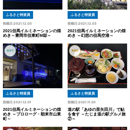
ふるさと特派員
ふるさと特派員
投稿日:
2021.12.03
投稿日:
2021.12.03
2021但馬イルミネーションの煌
2021但馬イルミネーションの煌
めき～豊岡市但東町M邸～
めき ～幻想の但馬空港～
朝来市
香美町
ふるさと特派員
ふるさと特派員
投稿日:
2021.12.01
投稿日:
2021.11.30
2021但馬イルミネーションの煌
道の駅「あゆの里矢田川」で鮎
めき ～プロローグ・朝来市山東
を食す ～たじま道の駅グルメ旅
町～
②～