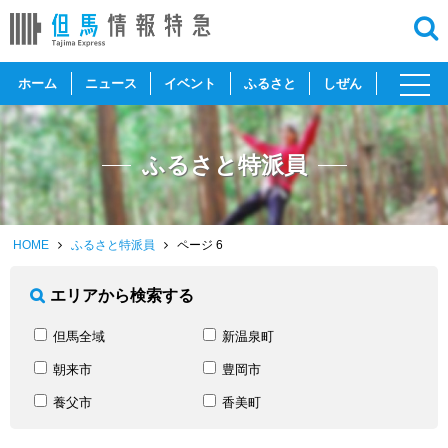
toggl
ホーム
ニュース
イベント
ふるさと
しぜん
navig
ふるさと特派員
HOME
ふるさと特派員
ページ 6
エリアから検索する
但馬全域
新温泉町
朝来市
豊岡市
養父市
香美町