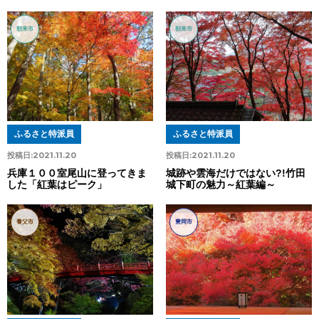
朝来市
朝来市
ふるさと特派員
ふるさと特派員
投稿日:
2021.11.20
投稿日:
2021.11.20
兵庫１００室尾山に登ってきま
城跡や雲海だけではない?!竹田
した「紅葉はピーク」
城下町の魅力～紅葉編～
養父市
豊岡市