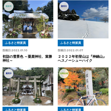
朝来市
豊岡市
ふるさと特派員
ふるさと特派員
投稿日:
2022.01.10
投稿日:
2022.01.07
初詣の雪景色 ～粟鹿神社、當勝
２０２２年初登山は『神鍋山』
神社～
へスノーシューハイク
豊岡市
但馬全域
ふるさと特派員
ふるさと特派員