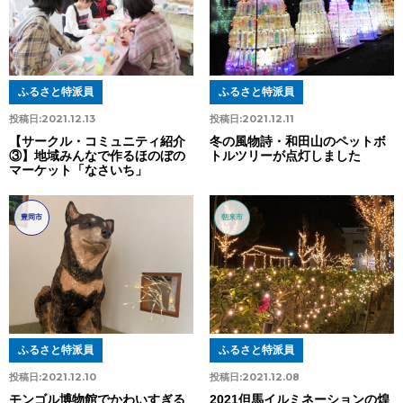
ふるさと特派員
ふるさと特派員
投稿日:
2021.12.13
投稿日:
2021.12.11
【サークル・コミュニティ紹介
冬の風物詩・和田山のペットボ
③】地域みんなで作るほのぼの
トルツリーが点灯しました
マーケット「なさいち」
豊岡市
朝来市
ふるさと特派員
ふるさと特派員
投稿日:
2021.12.10
投稿日:
2021.12.08
モンゴル博物館でかわいすぎる
2021但馬イルミネーションの煌