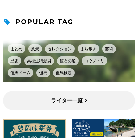
POPULAR TAG
まとめ
風景
セレクション
まち歩き
芸術
歴史
高校生特派員
鉱石の道
コウノトリ
但馬ドーム
但馬
但馬検定
ライター一覧