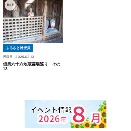
養父市
ふるさと特派員
投稿日 :
2025.02.12
但馬六十六地蔵霊場巡り その
13