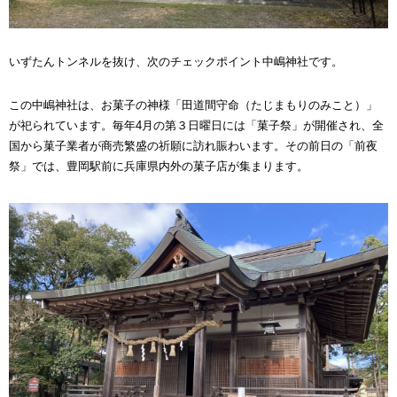
いずたんトンネルを抜け、次のチェックポイント中嶋神社です。
この中嶋神社は、お菓子の神様「田道間守命（たじまもりのみこと）」
が祀られています。毎年4月の第３日曜日には「菓子祭」が開催され、全
国から菓子業者が商売繁盛の祈願に訪れ賑わいます。その前日の「前夜
祭」では、豊岡駅前に兵庫県内外の菓子店が集まります。