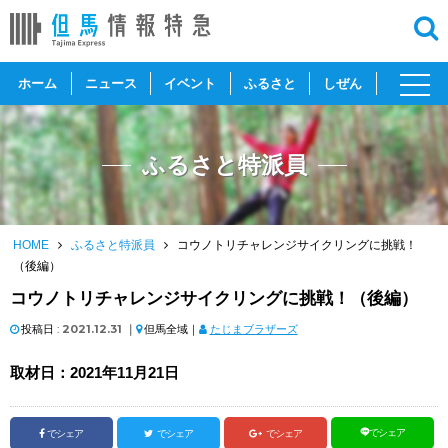
toggl
ホーム
ニュース
イベント
ふるさと
しぜん
navig
ふるさと特派員
HOME
ふるさと特派員
コウノトリチャレンジサイクリングに挑戦！
（後編）
コウノトリチャレンジサイクリングに挑戦！（後編）
投稿日 :
2021.12.31
｜
但馬全域｜
たじまブラザーズ
取材日：2021年11月21日
でシェア
でシェア
でシェア
でシェア