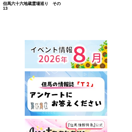
但馬六十六地蔵霊場巡り その
13