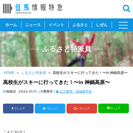
toggl
ホーム
ニュース
イベント
ふるさと
しぜん
navig
ふるさと特派員
HOME
ふるさと特派員
高校生がスキーに行ってきた！〜in 神鍋高原〜
高校生がスキーに行ってきた！〜in 神鍋高原〜
投稿日 :
2022.01.11
｜
豊岡市｜
近大豊岡 地域探究班
でシェア
でシェア
でシェア
でシェア
こんにちは！