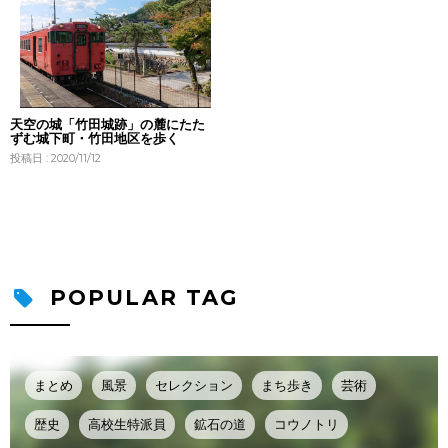
天空の城「竹田城跡」の麓にたた
ずむ城下町・竹田地区を歩く
投稿日 : 2020/11/12
POPULAR TAG
まとめ
風景
セレクション
まち歩き
芸術
歴史
高校生特派員
鉱石の道
コウノトリ