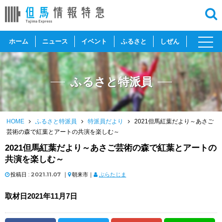
toggl
ホーム
ニュース
イベント
ふるさと
しぜん
navig
ふるさと特派員
HOME
ふるさと特派員
特派員だより
2021但馬紅葉だより～あさご
芸術の森で紅葉とアートの共演を楽しむ～
2021但馬紅葉だより～あさご芸術の森で紅葉とアートの
共演を楽しむ～
投稿日 :
2021.11.07
｜
朝来市｜
ぶらたじま
取材日2021年11月7日