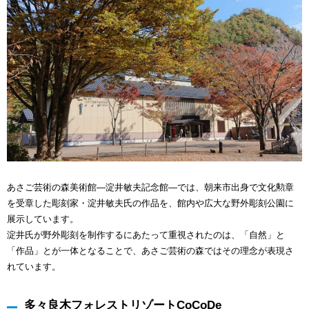
あさご芸術の森美術館―淀井敏夫記念館―では、朝来市出身で文化勲章
を受章した彫刻家・淀井敏夫氏の作品を、館内や広大な野外彫刻公園に
展示しています。
淀井氏が野外彫刻を制作するにあたって重視されたのは、「自然」と
「作品」とが一体となることで、あさご芸術の森ではその理念が表現さ
れています。
多々良木フォレストリゾートCoCoDe