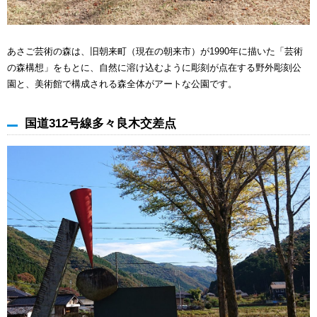
あさご芸術の森は、旧朝来町（現在の朝来市）が1990年に描いた「芸術
の森構想」をもとに、自然に溶け込むように彫刻が点在する野外彫刻公
園と、美術館で構成される森全体がアートな公園です。
国道312号線多々良木交差点