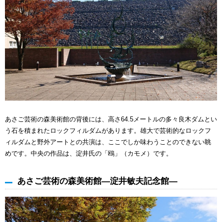
あさご芸術の森美術館の背後には、高さ64.5メートルの多々良木ダムとい
う石を積まれたロックフィルダムがあります。雄大で芸術的なロックフ
ィルダムと野外アートとの共演は、ここでしか味わうことのできない眺
めです。中央の作品は、淀井氏の「鴎」（カモメ）です。
あさご芸術の森美術館―淀井敏夫記念館―