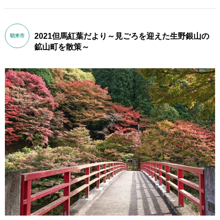
2021但馬紅葉だより～見ごろを迎えた生野銀山の
朝来市
鉱山町を散策～