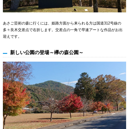
あさご芸術の森に行くには、姫路方面から来られる方は国道312号線の
多々良木交差点で右折します。交差点の一角で早速アートな作品がお出
迎えです。
新しい公園の登場～欅の森公園～