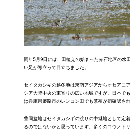
同年5月9日には、田植えの始まった赤石地区の水
い足が際立って目立ちました。
セイタカシギの越冬地は東南アジアからオセアニ
シア大陸中央の東寄りの広い地域ですが、日本でも1
は兵庫県姫路市のレンコン田でも繁殖が初確認さ
豊岡盆地はセイタカシギの渡りの中継地として定
るのではないかと思っています。多くのコウノト