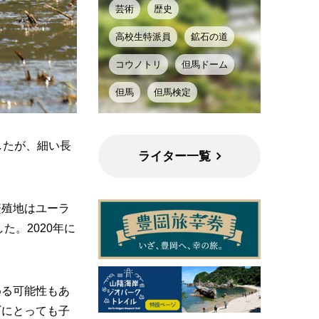
芸術
歴史
高校生特派員
鉱石の道
コウノトリ
但馬ドーム
但馬
但馬検定
したが、細い長
ライター一覧
繁殖地はユーラ
た。2020年に
める可能性もあ
ギにとっても子