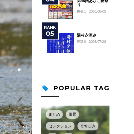
第48回あさご夏祭
り
投稿日 : 2026/08/05
湯村夕涼み
投稿日 : 2026/07/26
POPULAR TAG
まとめ
風景
セレクション
まち歩き