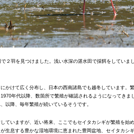
田で２羽を見つけました。浅い水深の湛水田で採餌をしていま
アにかけて広く分布し、日本の西南諸島でも越冬しています。
970年代以降、数箇所で繁殖が確認されるようになってきまし
れ、以降、毎年繁殖が続いているそうです。
着していますが、近い将来、ここでもセイタカシギが繁殖を始
リが生息する豊かな湿地環境に恵まれた豊岡盆地、セイタカシ