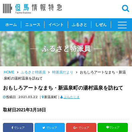
toggl
ホーム
ニュース
イベント
ふるさと
しぜん
navig
ふるさと特派員
HOME
ふるさと特派員
特派員だより
おもしろアートなまち・新温
泉町の湯村温泉を訪ねて
おもしろアートなまち・新温泉町の湯村温泉を訪ねて
投稿日 :
2021.03.22
｜
新温泉町｜
ぶらたじま
取材日2021年3月18日
でシェア
でシェア
でシェア
でシェア