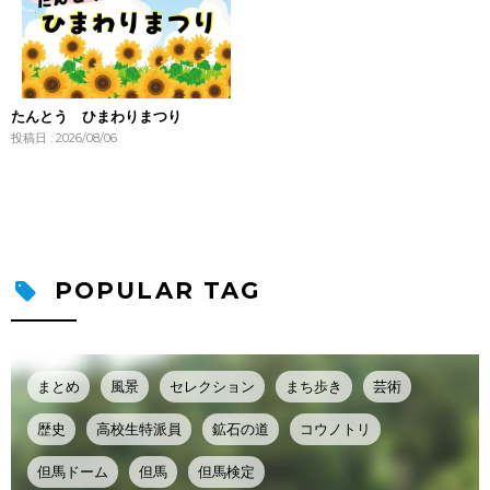
たんとう ひまわりまつり
投稿日 : 2026/08/06
POPULAR TAG
まとめ
風景
セレクション
まち歩き
芸術
歴史
高校生特派員
鉱石の道
コウノトリ
但馬ドーム
但馬
但馬検定