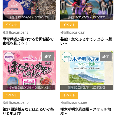
開催日:2025/04/04
～ 2025/04/06
開催日:2025/03/23
～ 2025/03/23
イベント
イベント
投稿日:
2025.03.12
投稿日:
2025.03.11
甲冑武者が案内する竹田城跡で
芸能・文化ふぇすてぃばる ～想
夜桜を見よう！
い～
終了
終了
新温泉町
朝来市
開催日:2025/04/06
～ 2025/04/06
開催日:2025/03/15
～ 2025/05/06
イベント
イベント
投稿日:
2025.03.10
投稿日:
2025.03.09
第27回浜坂みなとほたるいか祭
榎木孝明水彩画展～スケッチ散
り＆地えび
歩～