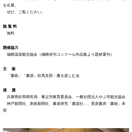
を出展。
ぜひ、ご覧ください。
観 覧 料
無料
開催協力
城崎温泉観光協会（城崎俳句コンクール作品集より題材選句）
主 催
「書統」「書源」但馬支部・書を楽しむ会
後 援
兵庫県但馬県民局、養父市教育委員会、一般社団法人やぶ市観光協会
神戸新聞社、美術新聞社、書道研究「書源社」、萱原書房「書統」本
部