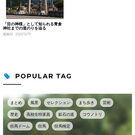
「目の神様」として知られる青倉
神社までの道のりを辿る
投稿日 : 2020/12/17
POPULAR TAG
まとめ
風景
セレクション
まち歩き
芸術
歴史
高校生特派員
鉱石の道
コウノトリ
但馬ドーム
但馬
但馬検定