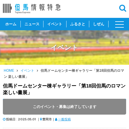
toggl
ホーム
ニュース
イベント
ふるさと
しぜん
navig
イベント
HOME
イベント
但馬ドームセンター棟ギャラリー「第18回但馬のロマ
ン 楽しい書展」
但馬ドームセンター棟ギャラリー「第18回但馬のロマン
楽しい書展」
開催日 :
2025
.
04.29
～
2025
.
05.18
このイベント・募集は終了しています
開催時間 : 9:00 ～ 17:00
投稿日 :
2025.05.01
｜
豊岡市｜
一般投稿