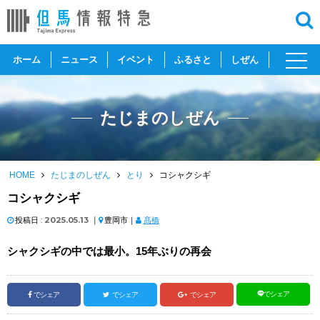
toggl
ホーム
ニュース
イベント
ふるさと
しぜん
navig
たじまのしぜん
HOME
たじまのしぜん
とり
コシャクシギ
コシャクシギ
投稿日 :
2025.05.13
｜
豊岡市｜
髙橋
シャクシギの中では最小。15年ぶりの再会
でシェア
でシェア
でシェア
でシェア