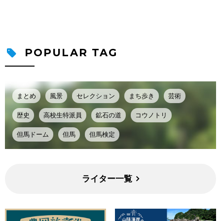
POPULAR TAG
まとめ
風景
セレクション
まち歩き
芸術
歴史
高校生特派員
鉱石の道
コウノトリ
但馬ドーム
但馬
但馬検定
ライター一覧