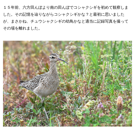
１５年前、六方田んぼより南の田んぼでコシャクシギを初めて観察しま
した。その記憶を辿りながらコシャクシギかな？と最初に思いました
が、まさかね、チュウシャクシギの幼鳥かなと適当に記録写真を撮って
その場を離れました。