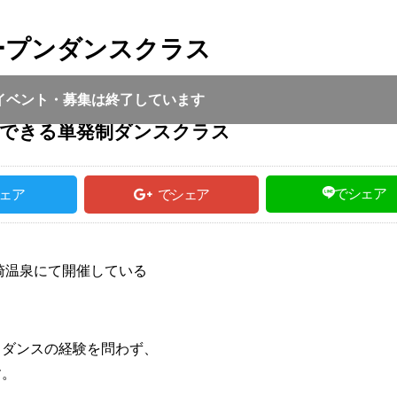
ープンダンスクラス
投稿日 :
2025.05.12
｜
豊岡市｜
一般投稿
:30 ～ 14:00
イベント・募集は終了しています
加できる単発制ダンスクラス
でシェア
ェア
でシェア
城崎温泉にて開催している
。
、ダンスの経験を問わず、
す。