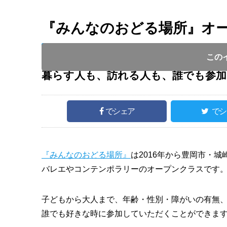
『みんなのおどる場所』オ
開催日 :
2025
.
05.11
～
2025
.
06.08
開催時間 : 9
この
暮らす人も、訪れる人も、誰でも参
でシェア
でシ
『みんなのおどる場所』
は2016年から豊岡市・
バレエやコンテンポラリーのオープンクラスです
子どもから大人まで、年齢・性別・障がいの有無
誰でも好きな時に参加していただくことができま