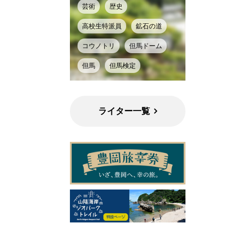
芸術
歴史
高校生特派員
鉱石の道
コウノトリ
但馬ドーム
但馬
但馬検定
ライター一覧