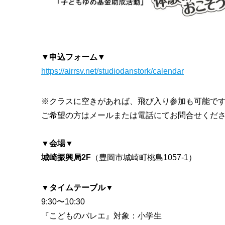
▼申込フォーム▼
https://airrsv.net/studiodanstork/calendar
※クラスに空きがあれば、飛び入り参加も可能で
ご希望の方はメールまたは電話にてお問合せくだ
▼会場▼
城崎振興局2F
（豊岡市城崎町桃島1057-1）
▼
タイムテーブル▼
9:30〜10:30
『こどものバレエ』対象：小学生