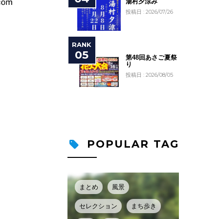
湯村夕涼み
投稿日 : 2026/07/26
第48回あさご夏祭
り
投稿日 : 2026/08/05
POPULAR TAG
まとめ
風景
セレクション
まち歩き