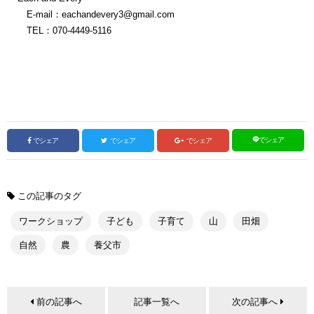
E-mail：eachandevery3@gmail.com
TEL：070-4449-5116
でシェア
でシェア
でシェア
でシェア
この記事のタグ
ワークショップ
子ども
子育て
山
田畑
自然
農
養父市
前の記事へ
記事一覧へ
次の記事へ