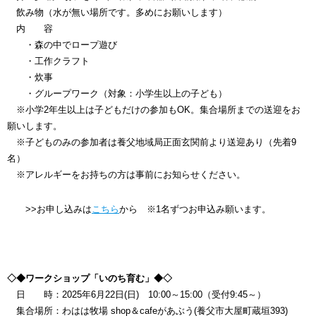
飲み物（水が無い場所です。多めにお願いします）
内 容
・森の中でロープ遊び
・工作クラフト
・炊事
・グループワーク（対象：小学生以上の子ども）
※小学2年生以上は子どもだけの参加もOK。集合場所までの送迎をお
願いします。
※子どものみの参加者は養父地域局正面玄関前より送迎あり（先着9
名）
※アレルギーをお持ちの方は事前にお知らせください。
>>お申し込みは
こちら
から ※1名ずつお申込み願います。
◇◆ワークショップ「いのち育む」◆◇
日 時：2025年6月22日(日) 10:00～15:00（受付9:45～）
集合場所：わはは牧場 shop＆cafeがあぶう(養父市大屋町蔵垣393)