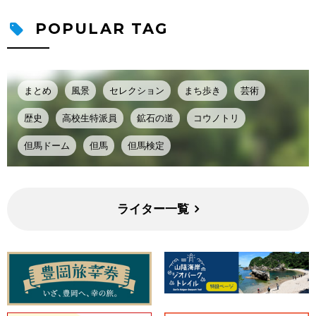
POPULAR TAG
まとめ
風景
セレクション
まち歩き
芸術
歴史
高校生特派員
鉱石の道
コウノトリ
但馬ドーム
但馬
但馬検定
ライター一覧