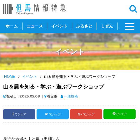
toggl
ホーム
ニュース
イベント
ふるさと
しぜん
navig
イベント
HOME
イベント
山＆農を知る・学ぶ・遊ぶワークショップ
山＆農を知る・学ぶ・遊ぶワークショップ
投稿日 :
2025.05.08
｜
養父市｜
一般投稿
でシェア
でシェア
でシェア
でシェア
身近な地域の山と農（田畑）を