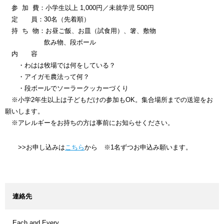
参 加 費：小学生以上 1,000円／未就学児 500円
定 員：30名（先着順）
持 ち 物：お昼ご飯、お皿（試食用）、箸、敷物
飲み物、段ボール
内 容
・わはは牧場では何をしている？
・アイガモ農法って何？
・段ボールでソーラークッカーづくり
※小学2年生以上は子どもだけの参加もOK。集合場所までの送迎をお
願いします。
※アレルギーをお持ちの方は事前にお知らせください。
>>お申し込みは
こちら
から ※1名ずつお申込み願います。
連絡先
Each and Every