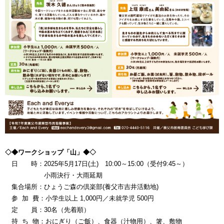
◇◆ワークショップ「山」◆◇
日 時：2025年5月17日(土) 10:00～15:00（受付9:45～）
小雨決行・大雨延期
集合場所：ひょうご森の倶楽部(養父市吉井活動地)
参 加 費：小学生以上 1,000円／未就学児 500円
定 員：30名（先着順）
持 ち 物：おにぎり（ご飯）、食器（汁物用）、箸、敷物