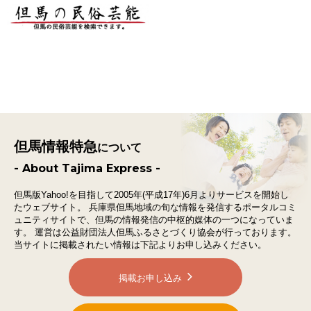
但馬情報特急
について
- About Tajima Express -
但馬版Yahoo!を目指して2005年(平成17年)6月よりサービスを開始し
たウェブサイト。
兵庫県但馬地域の旬な情報を発信するポータルコミ
ュニティサイトで、
但馬の情報発信の中枢的媒体の一つになっていま
す。
運営は公益財団法人但馬ふるさとづくり協会が行っております。
当サイトに掲載されたい情報は下記よりお申し込みください。
掲載お申し込み