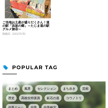
ご当地お土産が盛りだくさん！道
の駅「浜坂の郷」～たじま道の駅
グルメ旅④～
投稿日 : 2022/01/30
POPULAR TAG
まとめ
風景
セレクション
まち歩き
芸術
歴史
高校生特派員
鉱石の道
コウノトリ
但馬ドーム
但馬
但馬検定