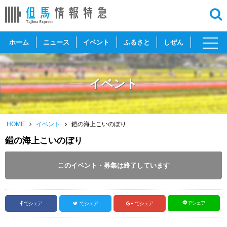
toggl
ホーム
ニュース
イベント
ふるさと
しぜん
navig
イベント
HOME
イベント
鎧の海上こいのぼり
鎧の海上こいのぼり
開催日 :
2025
.
04.27
～
2025
.
05.05
このイベント・募集は終了しています
投稿日 :
2025.04.26
｜
香美町｜
ふるさとづくり協会
でシェア
でシェア
でシェア
でシェア