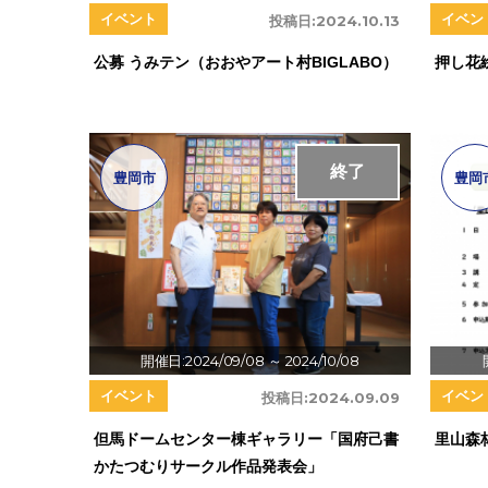
イベント
イベン
投稿日:
2024.10.13
公募 うみテン（おおやアート村BIGLABO）
押し花
終了
豊岡市
豊岡
開催日:2024/09/08
～ 2024/10/08
イベント
イベン
投稿日:
2024.09.09
但馬ドームセンター棟ギャラリー「国府己書
里山森
かたつむりサークル作品発表会」