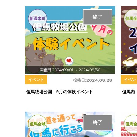
終了
新温泉町
但馬
開催日:2024/09/01
～ 2024/09/30
イベント
イベン
投稿日:
2024.08.28
但馬牧場公園 9月の体験イベント
但馬内
終了
但馬全域
但馬