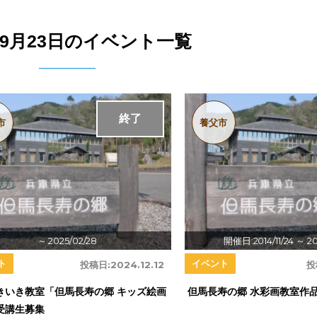
4年9月23日のイベント一覧
終了
市
養父市
～ 2025/02/28
開催日:2014/11/24
～ 20
ト
イベント
投稿日:
2024.12.12
投
きいき教室「但馬長寿の郷 キッズ絵画
但馬長寿の郷 水彩画教室作品
受講生募集