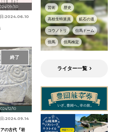
024/09/30
芸術
歴史
日:
2024.06.10
高校生特派員
鉱石の道
紙
コウノトリ
但馬ドーム
但馬
但馬検定
終了
ライター一覧
024/12/10
日:
2024.09.14
シアの古代『岩