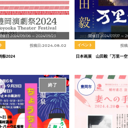
開催日:2024/09/06
～ 2024/09/23
開催日:2024/07/07
～ 2
ト
イベント
投稿日:
2024.08.02
投稿
祭2024
日本画展 山田毅「万里一空
終了
泉町
豊岡市