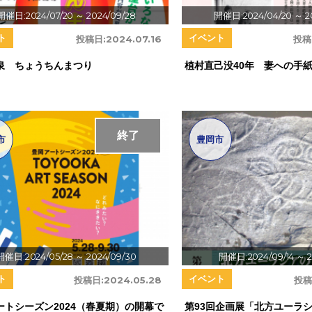
開催日:2024/07/20
～ 2024/09/28
開催日:2024/04/20
～ 2
ト
イベント
投稿日:
2024.07.16
投稿
泉 ちょうちんまつり
植村直己没40年 妻への手
終了
市
豊岡市
開催日:2024/05/28
～ 2024/09/30
開催日:2024/09/14
～ 2
ト
イベント
投稿日:
2024.05.28
投稿
ートシーズン2024（春夏期）の開幕で
第93回企画展「北方ユーラ