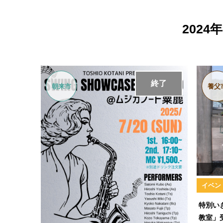
202
終了
朝来市
養父
イベン
特別い
教室」