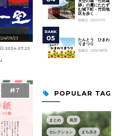
天空の城「竹田城
跡」の麓にたたず
む城下町・竹田地
区を歩く
投稿日 : 2020/11/12
024/09/23
たんとう ひまわ
りまつり
日:
2024.07.23
投稿日 : 2026/08/06
」
終了
POPULAR TAG
まとめ
風景
セレクション
まち歩き