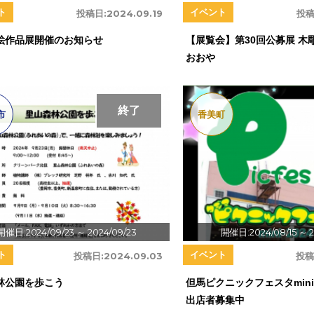
ト
イベント
投稿日:
2024.09.19
投稿
絵作品展開催のお知らせ
【展覧会】第30回公募展 木
おおや
終了
市
香美町
開催日:2024/09/23
～ 2024/09/23
開催日:2024/08/15
～ 2
ト
イベント
投稿日:
2024.09.03
投稿
林公園を歩こう
但馬ピクニックフェスタmini-2
出店者募集中