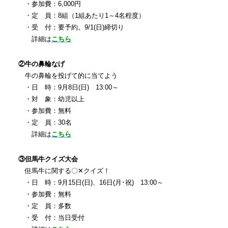
・参加費：6,000円
・定 員：8組（1組あたり1～4名程度）
・受 付：要予約。9/1(日)締切り
詳細は
こちら
②牛の鼻輪なげ
牛の鼻輪を投げて的に当てよう
・日 時：9月8日(日) 13:00～
・対 象：幼児以上
・参加費：無料
・定 員：30名
詳細は
こちら
③但馬牛クイズ大会
但馬牛に関する〇✕クイズ！
・日 時：9月15日(日)、16日(月･祝) 13:00～
・参加費：無料
・定 員：多数
・受 付：当日受付