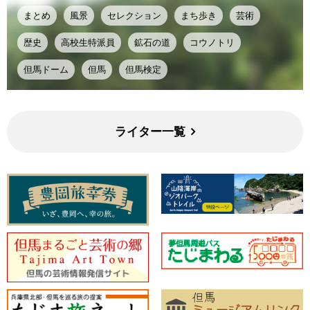
まとめ
風景
セレクション
まち歩き
芸術
歴史
高校生特派員
鉱石の道
コウノトリ
但馬ドーム
但馬
但馬検定
ライター一覧