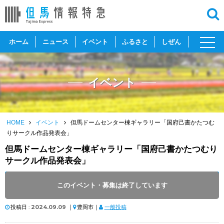
toggl
ホーム
ニュース
イベント
ふるさと
しぜん
navig
イベント
HOME
イベント
但馬ドームセンター棟ギャラリー「国府己書かたつむ
りサークル作品発表会」
但馬ドームセンター棟ギャラリー「国府己書かたつむり
サークル作品発表会」
開催日 :
2024
.
09.08
～
2024
.
10.08
このイベント・募集は終了しています
開催時間 : 9:00 ～ 17:00
投稿日 :
2024.09.09
｜
豊岡市｜
一般投稿