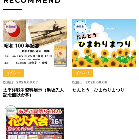
RECOMMEND
新温泉町
豊岡市
イベント
イベント
投稿日 :
2026.08.07
投稿日 :
2026.08.06
太平洋戦争資料展示（浜坂先人
たんとう ひまわりまつり
記念館以命亭）
朝来市