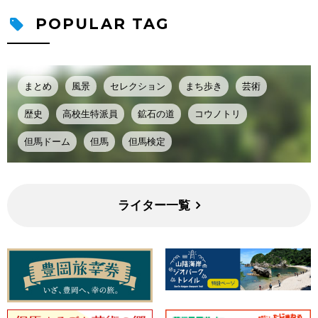
POPULAR TAG
まとめ
風景
セレクション
まち歩き
芸術
歴史
高校生特派員
鉱石の道
コウノトリ
但馬ドーム
但馬
但馬検定
ライター一覧