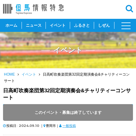
toggl
ホーム
ニュース
イベント
ふるさと
しぜん
navig
イベント
HOME
イベント
日高町吹奏楽団第32回定期演奏会&チャリティーコン
サート
日高町吹奏楽団第32回定期演奏会&チャリティーコンサ
ート
開催日 :
2024
.
12.07
～
2024
.
12.07
このイベント・募集は終了しています
開催時間 : 14:00
投稿日 :
2024.09.10
｜
豊岡市｜
一般投稿