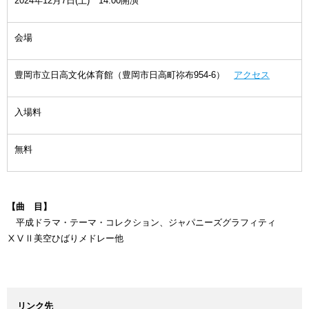
2024年12月7日(土) 14:00開演
会場
豊岡市立日高文化体育館（豊岡市日高町祢布954-6）
アクセス
入場料
無料
【曲 目】
平成ドラマ・テーマ・コレクション、ジャパニーズグラフィティ
ⅩⅤⅡ美空ひばりメドレー他
リンク先