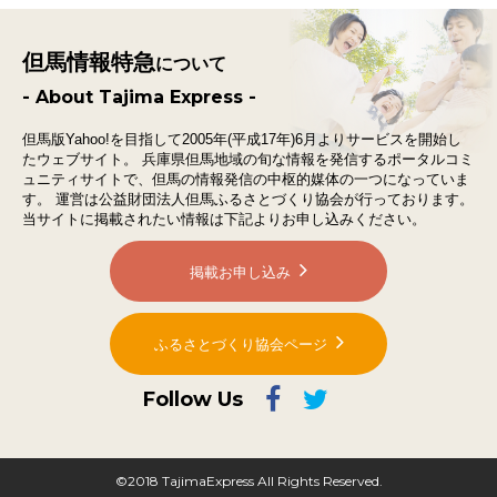
但馬情報特急
について
- About Tajima Express -
但馬版Yahoo!を目指して2005年(平成17年)6月よりサービスを開始し
たウェブサイト。
兵庫県但馬地域の旬な情報を発信するポータルコミ
ュニティサイトで、
但馬の情報発信の中枢的媒体の一つになっていま
す。
運営は公益財団法人但馬ふるさとづくり協会が行っております。
当サイトに掲載されたい情報は下記よりお申し込みください。
掲載お申し込み
ふるさとづくり協会ページ
Follow Us
©2018 TajimaExpress All Rights Reserved.