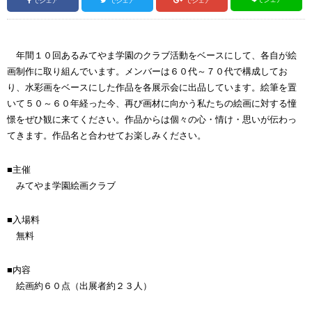
でシェア
でシェア
でシェア
年間１０回あるみてやま学園のクラブ活動をベースにして、各自が絵
画制作に取り組んでいます。メンバーは６０代～７０代で構成してお
り、水彩画をベースにした作品を各展示会に出品しています。絵筆を置
いて５０～６０年経った今、再び画材に向かう私たちの絵画に対する憧
憬をぜひ観に来てください。作品からは個々の心・情け・思いが伝わっ
てきます。作品名と合わせてお楽しみください。
■主催
みてやま学園絵画クラブ
■入場料
無料
■内容
絵画約６０点（出展者約２３人）