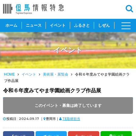
toggl
ホーム
ニュース
イベント
ふるさと
しぜん
navig
イベント
HOME
イベント
美術展・展覧会
令和６年度みてやま学園絵画クラ
ブ作品展
令和６年度みてやま学園絵画クラブ作品展
開催日 :
2024
.
09.19
～
2024
.
09.27
このイベント・募集は終了しています
開催時間 : 09:00 ～ 17:00
投稿日 :
2024.09.17
｜
豊岡市｜
TE取材担当
でシェア