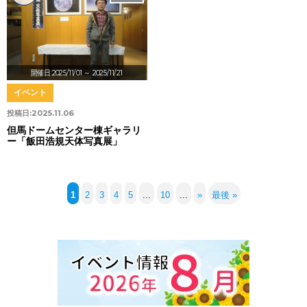
開催日:2025/11/01
～ 2025/11/21
イベント
投稿日:
2025.11.06
但馬ドームセンター棟ギャラリ
ー「飯田浩規天体写真展」
1
2
3
4
5
...
10
...
»
最後 »