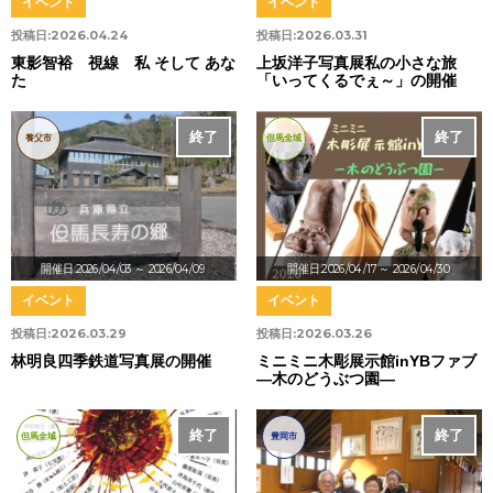
イベント
イベント
投稿日:
2026.04.24
投稿日:
2026.03.31
東影智裕 視線 私 そして あな
上坂洋子写真展私の小さな旅
た
「いってくるでぇ～」の開催
終了
終了
養父市
但馬全域
開催日:2026/04/03
～ 2026/04/09
開催日:2026/04/17
～ 2026/04/30
イベント
イベント
投稿日:
2026.03.29
投稿日:
2026.03.26
林明良四季鉄道写真展の開催
ミニミニ木彫展示館inYBファブ
―木のどうぶつ園―
終了
終了
但馬全域
豊岡市