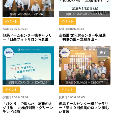
開催日:2026/05/21
～ 2026/06/09
開催日:2026/05/20
～ 2026/06/01
イベント
イベント
投稿日:
2026.05.25
投稿日:
2026.05.13
但馬ドームセンター棟ギャラリ
企画展 文化財センター収蔵展
ー「日高フォトサロン写真展」
「初夏の風～立脇泰山～」
終了
豊岡市
豊岡市
開催日:2026/04/24
～ 2026/09/29
開催日:2026/04/28
～ 2026/05/17
イベント
イベント
投稿日:
2026.05.01
投稿日:
2026.05.03
「ひとり」で進んだ、葛藤の犬
但馬ドームセンター棟ギャラリ
ゾリ旅 －北極点到達・グリーン
ー「第１９回但馬のロマン 楽し
ランド縦断－
い書展」