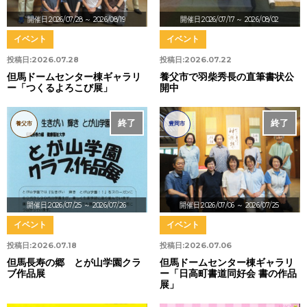
開催日:2026/07/28
～ 2026/08/19
開催日:2026/07/17
～ 2026/08/02
イベント
イベント
投稿日:
2026.07.28
投稿日:
2026.07.22
但馬ドームセンター棟ギャラリ
養父市で羽柴秀長の直筆書状公
ー「つくるよろこび展」
開中
終了
終了
養父市
豊岡市
開催日:2026/07/25
～ 2026/07/26
開催日:2026/07/06
～ 2026/07/25
イベント
イベント
投稿日:
2026.07.18
投稿日:
2026.07.06
但馬長寿の郷 とが山学園クラ
但馬ドームセンター棟ギャラリ
ブ作品展
ー「日高町書道同好会 書の作品
展」