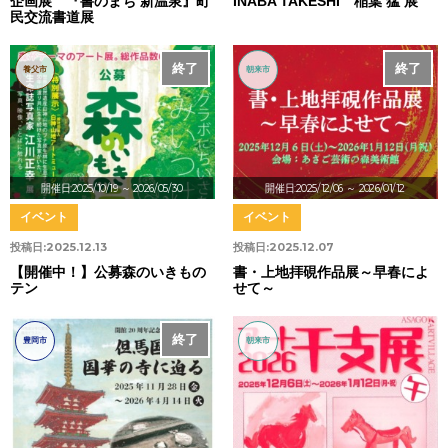
企画展 『書のまち 新温泉』町
INABA TAKESHI 稲葉 猛 展
民交流書道展
終了
終了
養父市
朝来市
開催日:2025/10/19
～ 2026/05/30
開催日:2025/12/06
～ 2026/01/12
イベント
イベント
投稿日:
2025.12.13
投稿日:
2025.12.07
【開催中！】公募森のいきもの
書・上地拝硯作品展～早春によ
テン
せて～
終了
豊岡市
朝来市