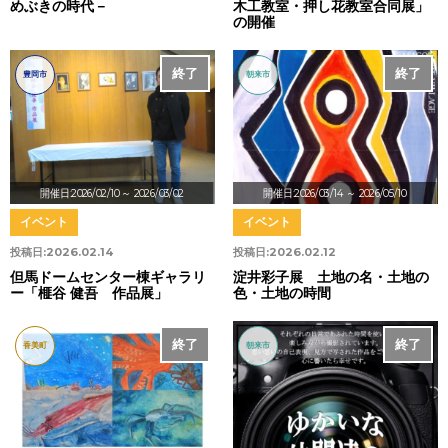
めぶきの時代－
木工教室・押し花教室合同展」
の開催
終了
終了
豊岡市
朝来市
開催日:2026/02/10
～ 2026/03/02
開催日:2026/03/14
～ 2026/05/10
イベント
イベント
投稿日:
2026.02.14
投稿日:
2026.02.12
但馬ドームセンター棟ギャラリ
淀井彩子展 土地の名・土地の
ー「榧谷 健吾 作品展」
色・土地の時間
終了
終了
香美町
朝来市