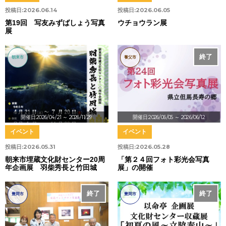
投稿日:
2026.06.14
投稿日:
2026.06.05
第19回 写友みずばしょう写真
ウチョウラン展
展
終了
朝来市
養父市
開催日:2026/04/21
～ 2026/11/29
開催日:2026/06/05
～ 2026/06/12
イベント
イベント
投稿日:
2026.05.31
投稿日:
2026.05.28
朝来市埋蔵文化財センター20周
「第２４回フォト彩光会写真
年企画展 羽柴秀長と竹田城
展」の開催
終了
終了
豊岡市
豊岡市