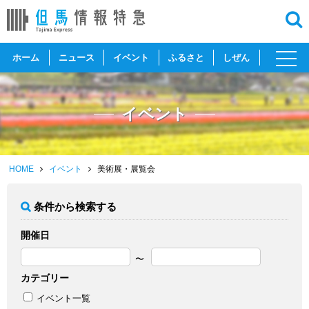
toggl
ホーム
ニュース
イベント
ふるさと
しぜん
navig
イベント
HOME
イベント
美術展・展覧会
条件から検索する
開催日
カテゴリー
イベント