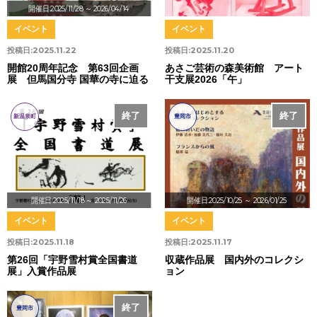
開催日:2025/11/28
～ 2026/04/14
イベント
イベント
投稿日:
2025.11.22
投稿日:
2025.11.20
開館20周年記念 第63回企画
あさご芸術の森美術館 アート
展 但馬国分寺 国華の寺に迫る
干支展2026「午」
終了
終了
新温泉町
豊岡市
開催日:2025/11/18
～ 2025/11/26
開催日:2025/10/25
～ 2026/01/25
イベント
イベント
投稿日:
2025.11.18
投稿日:
2025.11.17
第26回「宇野雪村賞全国書道
収蔵作品展 国内外のコレクシ
展」入賞作品展
ョン
終了
豊岡市