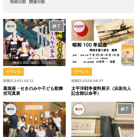
投稿日順
開催日順
終了
養父市
新温泉町
開催日:2021/03/13
～ 2021/04/11
イベント
イベント
投稿日:
2021.03.12
投稿日:
2026.08.07
葛畑座・せきのみや子ども歌舞
太平洋戦争資料展示（浜坂先人
伎写真展
記念館以命亭）
終了
豊岡市
養父市