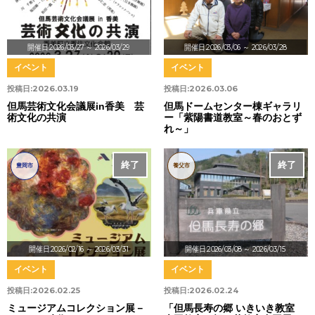
開催日:2026/03/27
～ 2026/03/29
開催日:2026/03/06
～ 2026/03/28
イベント
イベント
投稿日:
2026.03.19
投稿日:
2026.03.06
但馬芸術文化会議展in香美 芸
但馬ドームセンター棟ギャラリ
術文化の共演
ー「紫陽書道教室～春のおとず
れ～」
終了
終了
豊岡市
養父市
開催日:2026/02/16
～ 2026/03/31
開催日:2026/03/08
～ 2026/03/15
イベント
イベント
投稿日:
2026.02.25
投稿日:
2026.02.24
ミュージアムコレクション展－
「但馬長寿の郷 いきいき教室