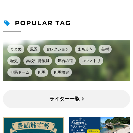
POPULAR TAG
まとめ
風景
セレクション
まち歩き
芸術
歴史
高校生特派員
鉱石の道
コウノトリ
但馬ドーム
但馬
但馬検定
ライター一覧