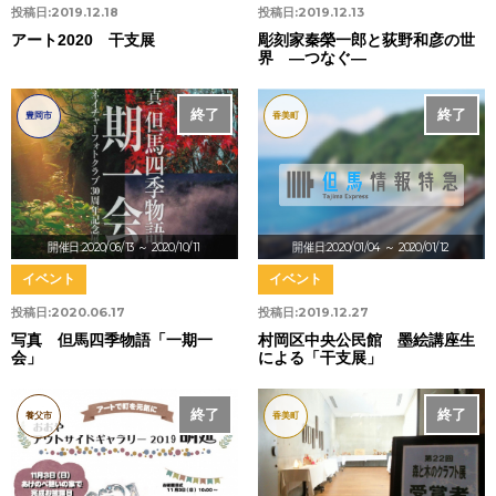
投稿日:
2019.12.18
投稿日:
2019.12.13
アート2020 干支展
彫刻家秦榮一郎と荻野和彦の世
界 ―つなぐ―
終了
終了
豊岡市
香美町
開催日:2020/06/13
～ 2020/10/11
開催日:2020/01/04
～ 2020/01/12
イベント
イベント
投稿日:
2020.06.17
投稿日:
2019.12.27
写真 但馬四季物語「一期一
村岡区中央公民館 墨絵講座生
会」
による「干支展」
終了
終了
養父市
香美町