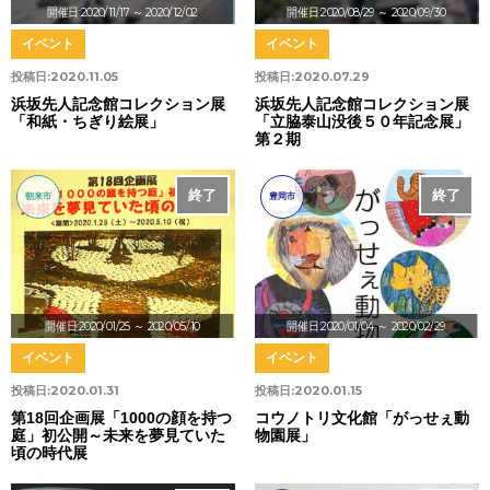
開催日:2020/11/17
～ 2020/12/02
開催日:2020/08/29
～ 2020/09/30
イベント
イベント
投稿日:
2020.11.05
投稿日:
2020.07.29
浜坂先人記念館コレクション展
浜坂先人記念館コレクション展
「和紙・ちぎり絵展」
「立脇泰山没後５０年記念展」
第２期
終了
終了
朝来市
豊岡市
開催日:2020/01/25
～ 2020/05/10
開催日:2020/01/04
～ 2020/02/29
イベント
イベント
投稿日:
2020.01.31
投稿日:
2020.01.15
第18回企画展「1000の顔を持つ
コウノトリ文化館「がっせぇ動
庭」初公開～未来を夢見ていた
物園展」
頃の時代展