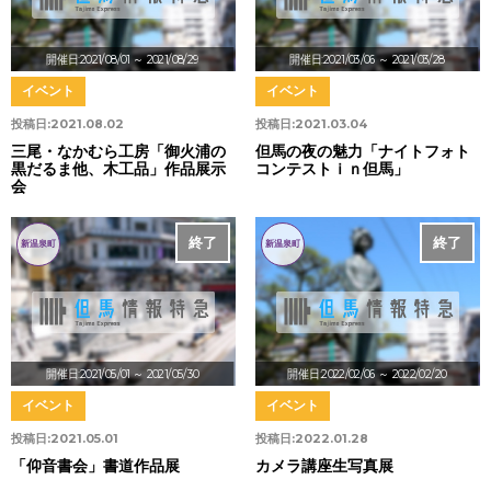
開催日:2021/08/01
～ 2021/08/29
開催日:2021/03/06
～ 2021/03/28
イベント
イベント
投稿日:
2021.08.02
投稿日:
2021.03.04
三尾・なかむら工房「御火浦の
但馬の夜の魅力「ナイトフォト
黒だるま他、木工品」作品展示
コンテストｉｎ但馬」
会
終了
終了
新温泉町
新温泉町
開催日:2021/05/01
～ 2021/05/30
開催日:2022/02/06
～ 2022/02/20
イベント
イベント
投稿日:
2021.05.01
投稿日:
2022.01.28
「仰音書会」書道作品展
カメラ講座生写真展