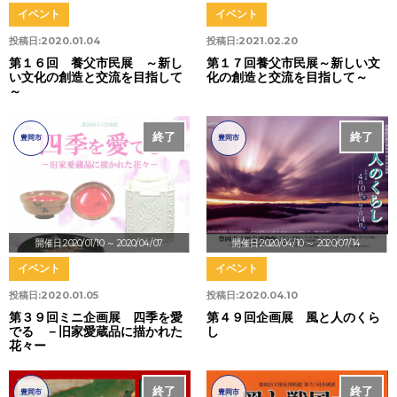
イベント
イベント
投稿日:
2020.01.04
投稿日:
2021.02.20
第１６回 養父市民展 ～新し
第１７回養父市民展～新しい文
い文化の創造と交流を目指して
化の創造と交流を目指して～
～
終了
終了
豊岡市
豊岡市
開催日:2020/01/10
～ 2020/04/07
開催日:2020/04/10
～ 2020/07/14
イベント
イベント
投稿日:
2020.01.05
投稿日:
2020.04.10
第３９回ミニ企画展 四季を愛
第４９回企画展 風と人のくら
でる －旧家愛蔵品に描かれた
し
花々ー
終了
終了
豊岡市
豊岡市