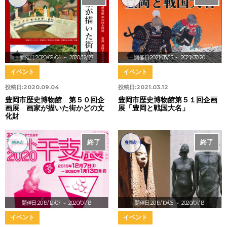
開催日:2020/09/04
～ 2020/12/27
開催日:2021/03/13
～ 2021/07/20
イベント
イベント
投稿日:
2020.09.04
投稿日:
2021.03.12
豊岡市歴史博物館 第５０回企
豊岡市歴史博物館第５１回企画
画展 画家が描いた街かどの文
展「豊岡と戦国大名」
化財
終了
終了
朝来市
豊岡市
開催日:2019/12/07
～ 2020/01/13
開催日:2019/10/05
～ 2020/01/13
イベント
イベント