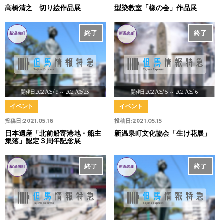
高橋清之 切り絵作品展
型染教室「橡の会」作品展
終了
終了
新温泉町
新温泉町
開催日:2021/05/19
～ 2021/06/23
開催日:2021/05/15
～ 2021/05/16
イベント
イベント
投稿日:
2021.05.16
投稿日:
2021.05.15
日本遺産「北前船寄港地・船主
新温泉町文化協会「生け花展」
集落」認定３周年記念展
終了
終了
新温泉町
新温泉町