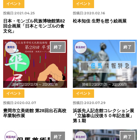
イベント
イベント
投稿日:
2021.04.25
投稿日:
2020.02.16
日本・モンゴル民族博物館第82
松本知佳 生野を想う絵画展
回企画展「日本とモンゴルの食
文化」
終了
終了
豊岡市
新温泉町
開催日:2020/02/08
～ 2020/02/18
開催日:2020/07/29
～ 2020/08/19
イベント
イベント
投稿日:
2020.02.07
投稿日:
2020.07.29
豊岡市立美術館 第28回出石高校
浜坂先人記念館コレクション展
卒業制作展
「立脇泰山没後５０年記念展」
第１期
終了
終了
新温泉町
新温泉町