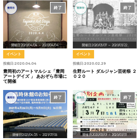
終了
終了
豊岡市
朝来市
開催日:2020/04/04
～ 2020/04/04
開催日:2020/03/07
～ 2020/03/22
イベント
イベント
投稿日:
2020.04.04
投稿日:
2020.02.29
豊岡初のアートマルシェ「豊岡
生野ルート ダルジャン芸術祭 ２
アートデイズ 」 あおぞら市場に
０２０
て開催
終了
終了
豊岡市
朝来市
開催日:2021/04/25
～ 2021/07/06
開催日:2020/03/01
～ 2020/03/31