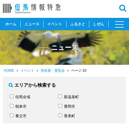
toggl
ホーム
ニュース
イベント
ふるさと
しぜん
navig
ニュース
HOME
イベント
美術展・展覧会
ページ 10
エリアから検索する
但馬全域
新温泉町
朝来市
豊岡市
養父市
香美町