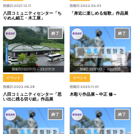
投稿日:
2021.12.11
投稿日:
2022.04.03
八田コミュニティセンター「ち
「身近に楽しめる短歌」作品展
りめん細工・木工展」
終了
終了
新温泉町
新温泉町
開催日:2022/07/13
～ 2022/07/29
開催日:2020/11/01
～ 2020/11/23
イベント
イベント
投稿日:
2022.06.28
投稿日:
2020.11.01
八田コミュニティセンター「思
木彫り作品展～中正 修～
い出に残る切り絵」作品展
終了
終了
新温泉町
新温泉町