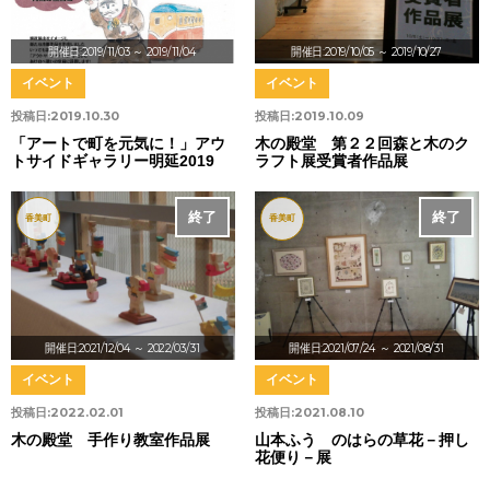
開催日:2019/11/03
～ 2019/11/04
開催日:2019/10/05
～ 2019/10/27
イベント
イベント
投稿日:
2019.10.30
投稿日:
2019.10.09
「アートで町を元気に！」アウ
木の殿堂 第２２回森と木のク
トサイドギャラリー明延2019
ラフト展受賞者作品展
終了
終了
香美町
香美町
開催日:2021/12/04
～ 2022/03/31
開催日:2021/07/24
～ 2021/08/31
イベント
イベント
投稿日:
2022.02.01
投稿日:
2021.08.10
木の殿堂 手作り教室作品展
山本ふう のはらの草花－押し
花便り－展