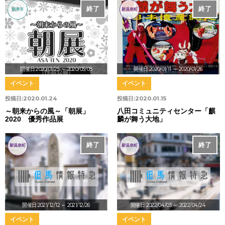
終了
終了
朝来市
新温泉町
開催日:2020/01/25
～ 2020/03/08
開催日:2020/01/11
～ 2020/01/26
イベント
イベント
投稿日:
2020.01.24
投稿日:
2020.01.15
～朝来からの風～「朝展」
八田コミュニティセンター「麒
2020 優秀作品展
麟が舞う大地」
終了
終了
新温泉町
新温泉町
開催日:2021/12/12
～ 2021/12/26
開催日:2022/04/03
～ 2022/04/24
イベント
イベント