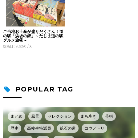
ご当地お土産が盛りだくさん！道
の駅「浜坂の郷」～たじま道の駅
グルメ旅④～
投稿日 : 2022/01/30
POPULAR TAG
まとめ
風景
セレクション
まち歩き
芸術
歴史
高校生特派員
鉱石の道
コウノトリ