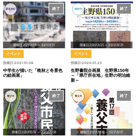
終了
終了
新温泉町
朝来市
開催日:2021/01/09
～ 2021/01/31
開催日:2020/01/25
～ 2020/03/29
イベント
イベント
投稿日:
2021.01.06
投稿日:
2020.01.23
中学生が描いた「晩秋と冬景色
生野書院企画展 生野県150年
の絵画展」
～「県庁所在地」生野の明治維
新～
終了
中止
終了
養父市
養父市
開催日:2020/03/06
～ 2020/03/08
開催日:2021/03/05
～ 2021/03/07