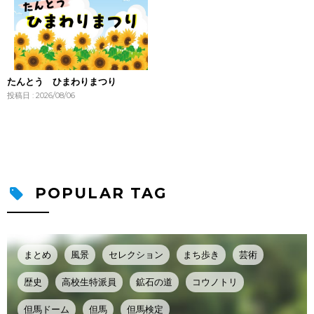
たんとう ひまわりまつり
投稿日 : 2026/08/06
POPULAR TAG
まとめ
風景
セレクション
まち歩き
芸術
歴史
高校生特派員
鉱石の道
コウノトリ
但馬ドーム
但馬
但馬検定