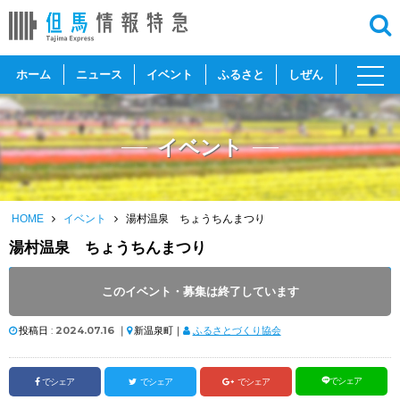
toggl
ホーム
ニュース
イベント
ふるさと
しぜん
navig
イベント
HOME
イベント
湯村温泉 ちょうちんまつり
湯村温泉 ちょうちんまつり
開催日 :
2024
.
07.20
～
2024
.
09.28
このイベント・募集は終了しています
開催時間 : 16:00 ～ 21:00
投稿日 :
2024.07.16
｜
新温泉町｜
ふるさとづくり協会
でシェア
でシェア
でシェア
でシェア