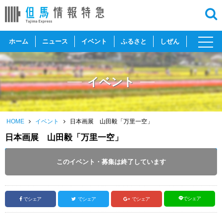
toggl
ホーム
ニュース
イベント
ふるさと
しぜん
navig
イベント
HOME
イベント
日本画展 山田毅「万里一空」
日本画展 山田毅「万里一空」
開催日 :
2024
.
07.07
～
2024
.
09.23
このイベント・募集は終了しています
投稿日 :
2024.07.23
｜
豊岡市｜
ふるさとづくり協会
でシェア
でシェア
でシェア
でシェア