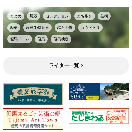
まとめ
風景
セレクション
まち歩き
芸術
歴史
高校生特派員
鉱石の道
コウノトリ
但馬ドーム
但馬
但馬検定
ライター一覧