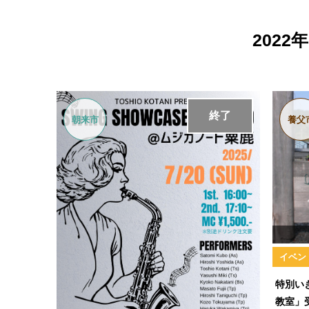
202
終了
朝来市
養父
イベン
特別い
教室」