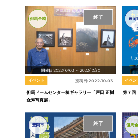
終了
但馬全域
豊岡
開催日:2022/10/03
～ 2022/10/30
イベント
イベン
投稿日:
2022.10.03
但馬ドームセンター棟ギャラリー「戸田 正樹
第７回
傘寿写真展」
終了
豊岡市
但馬