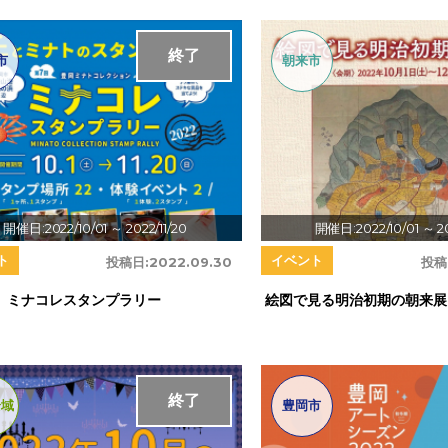
終了
市
朝来市
開催日:2022/10/01
～ 2022/11/20
開催日:2022/10/01
～ 2
ト
イベント
投稿日:
2022.09.30
投稿
 ミナコレスタンプラリー
絵図で見る明治初期の朝来展
終了
全域
豊岡市