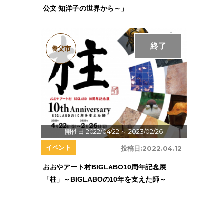
公文 知洋子の世界から～」
終了
養父市
開催日:2022/04/22
～ 2023/02/26
イベント
投稿日:
2022.04.12
おおやアート村BIGLABO10周年記念展
「柱」～BIGLABOの10年を支えた師～