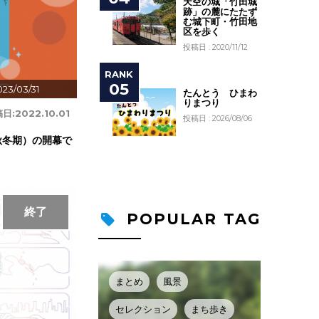
天空の城「竹田城
跡」の麓にたたず
む城下町・竹田地
区を歩く
投稿日 : 2020/11/12
023/03/31
たんとう ひまわ
りまつり
日:
2022.10.01
投稿日 : 2026/08/06
秋冬期）の開幕で
終了
POPULAR TAG
まとめ
風景
セレクション
まち歩き