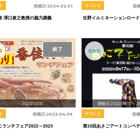
ト
イベント
投稿日:
2024.02.01
投稿
者 澤口俊之教授の脳力講義
生野イルミネーションロード2
終了
町
朝来市
～ 2023/05/31
開催日:2022/09/17
～ 2
ト
イベント
投稿日:
2023.04.09
投稿
ランチフェア2022～2023
第10回あさごアートコンペ