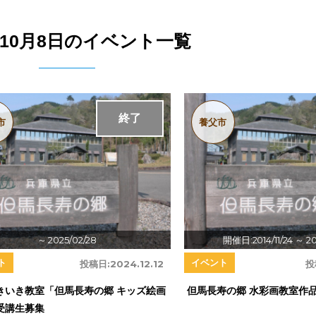
2年10月8日のイベント一覧
終了
市
養父市
～ 2025/02/28
開催日:2014/11/24
～ 20
ト
イベント
投稿日:
2024.12.12
投
きいき教室「但馬長寿の郷 キッズ絵画
但馬長寿の郷 水彩画教室作品
受講生募集