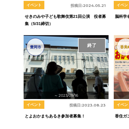
イベント
イベン
投稿日:
2024.05.21
せきのみや子ども歌舞伎第21回公演 役者募
脳科学
集（5/31締切）
終了
豊岡市
香美
～ 2023/09/16
イベント
イベン
投稿日:
2023.08.23
とよおかまちあるき参加者募集！
香住ガニ