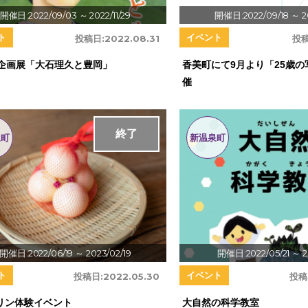
開催日:2022/09/03
～ 2022/11/29
開催日:2022/09/18
～ 2
ト
イベント
投稿日:
2022.08.31
投稿
回企画展「大石理久と豊岡」
香美町にて9月より「25歳の
催
終了
泉町
新温泉町
開催日:2022/06/19
～ 2023/02/19
開催日:2022/05/21
～ 2
ト
イベント
投稿日:
2022.05.30
投稿
リン体験イベント
大自然の科学教室