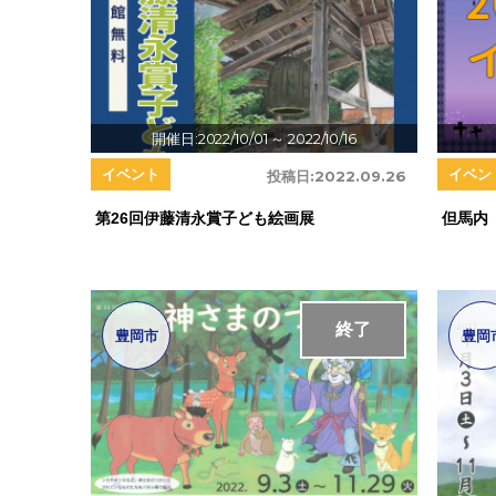
開催日:2022/10/01
～ 2022/10/16
イベント
イベン
投稿日:
2022.09.26
第26回伊藤清永賞子ども絵画展
但馬内 
終了
豊岡市
豊岡