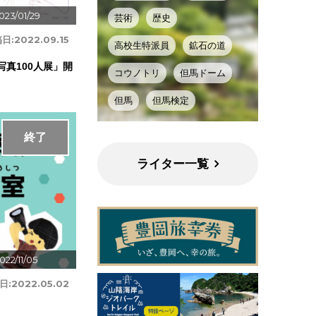
023/01/29
芸術
歴史
日:
2022.09.15
高校生特派員
鉱石の道
写真100人展」開
コウノトリ
但馬ドーム
但馬
但馬検定
終了
ライター一覧
022/11/05
日:
2022.05.02