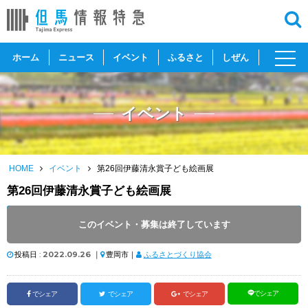
toggl
ホーム
ニュース
イベント
ふるさと
しぜん
navig
イベント
HOME
イベント
第26回伊藤清永賞子ども絵画展
第26回伊藤清永賞子ども絵画展
開催日 :
2022
.
10.01
～
2022
.
10.16
このイベント・募集は終了しています
開催時間 : 9:30 ～ 17:00
投稿日 :
2022.09.26
｜
豊岡市｜
ふるさとづくり協会
でシェア
でシェア
でシェア
でシェア