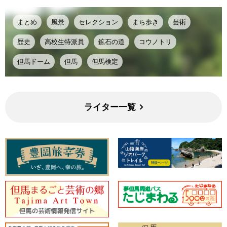
まとめ
風景
セレクション
まち歩き
芸術
歴史
高校生特派員
鉱石の道
コウノトリ
但馬ドーム
但馬
但馬検定
ライター一覧