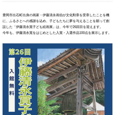
豊岡市出石町出身の画家・伊藤清永画伯が文化勲章を受章したことを機
に、ふるさとへの感謝を込め、子どもたちに夢を与えることを願って創
設した「伊藤清永賞子ども絵画展」は、今年で26回目を迎えます。
今年も、伊藤清永賞をはじめとした入賞・入選作品100点を展示します。