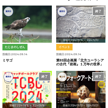
終了
豊岡市
豊岡市
開催日:2024/09/14
～ 2024/12/10
たじまのしぜん
イベント
投稿日:
2024.09.14
投稿日:
2024.09.14
ミサゴ
第93回企画展「北方ユーラシア
の古代『岩画』１万年の世界」
終了
終了
豊岡市
養父市
開催日:2024/09/16
～ 2024/09/16
開催日:2024/09/13
～ 2024/09/29