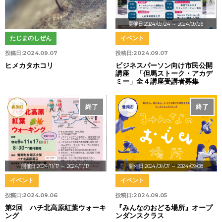
開催日:2024/09/24
～ 2024/09/26
たじまのしぜん
イベント
投稿日:
2024.09.07
投稿日:
2024.09.07
ヒメカタホコリ
ビジネスパーソン向け市民公開
講座 「但馬ストーク・アカデ
ミー」全４講座受講者募集
終了
終了
香美町
豊岡市
開催日:2024/11/17
～ 2024/11/17
開催日:2024/09/07
～ 2024/09/08
イベント
イベント
投稿日:
2024.09.06
投稿日:
2024.09.05
第2回 ハチ北高原紅葉ウォーキ
『みんなのおどる場所』オープ
ング
ンダンスクラス