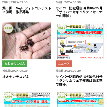
投稿日:
2024.09.30
投稿日:
2024.09.30
第５回 Nightフォトコンテスト
サイバー防犯通信 令和6年25号
in但馬 作品募集
「サイバーセキュリティセミナ
ーの開催」
但馬全域
但馬全域
たじまのしぜん
ニュース
投稿日:
2024.09.29
投稿日:
2024.09.29
オオセンチコガネ
サイバー防犯通信 令和6年24号
「ランサムウェア被害は高水準
で推移」
但馬全域
但馬全域