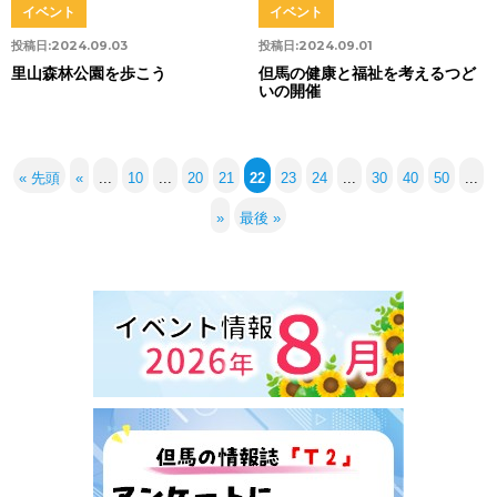
イベント
イベント
投稿日:
2024.09.03
投稿日:
2024.09.01
里山森林公園を歩こう
但馬の健康と福祉を考えるつど
いの開催
« 先頭
«
...
10
...
20
21
22
23
24
...
30
40
50
...
»
最後 »