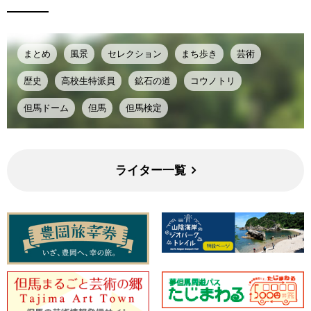
まとめ
風景
セレクション
まち歩き
芸術
歴史
高校生特派員
鉱石の道
コウノトリ
但馬ドーム
但馬
但馬検定
ライター一覧