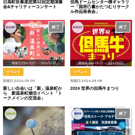
日高町吹奏楽団第32回定期演奏
但馬ドームセンター棟ギャラリ
会&チャリティーコンサート
ー「国府己書かたつむりサーク
ル作品発表会」
終了
終了
新温泉町
新温泉町
開催日:2024/10/27
～ 2024/10/27
開催日:2024/09/22
～ 2024/09/22
イベント
イベント
投稿日:
2024.09.09
投稿日:
2024.09.08
新しい出会いは「新」温泉町か
2024 世界の但馬牛まつり
ら 新温泉町婚活イベント「ト
ークメインの交流会」
終了
但馬全域
豊岡市