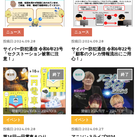
ニュース
ニュース
投稿日:
2024.09.28
投稿日:
2024.09.28
サイバー防犯通信 令和6年23号
サイバー防犯通信 令和6年22号
「セクストーション被害に注
「顧客のクレカ情報流出にご用
意！」
心！」
終了
終了
養父市
朝来市
開催日:2024/10/06
～ 2024/10/06
開催日:2024/11/17
～ 2024/11/17
イベント
イベント
投稿日:
2024.09.28
投稿日:
2024.09.27
第16回一円電車まつり
アニソン３ライブ2024