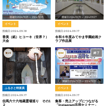
開催日:2024/11/23
～ 2024/11/23
開催日:2024/09/19
～ 2024/09/27
イベント
イベント
投稿日:
2024.09.18
投稿日:
2024.09.17
香美（紙）ヒコーキ（世界？）
令和６年度みてやま学園絵画ク
大会
ラブ作品展
終了
養父市
香美町
開催日:2024/11/23
～ 2024/11/23
ふるさと特派員
イベント
投稿日:
2024.09.17
投稿日:
2024.09.17
但馬六十六地蔵霊場巡り その1
集客・売上アップにつながる
２
「Instagram活用セミナー」