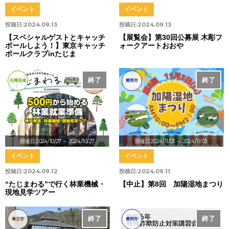
イベント
イベント
投稿日:
2024.09.13
投稿日:
2024.09.13
【スペシャルゲストとキャッチ
【展覧会】第30回公募展 木彫フ
ボールしよう！】東京キャッチ
ォークアートおおや
ボールクラブinたじま
終了
終了
中止
但馬全域
豊岡市
開催日:2024/10/27
～ 2024/10/27
開催日:2024/11/03
～ 2024/11/03
イベント
イベント
投稿日:
2024.09.12
投稿日:
2024.09.11
“たじまわる”で行く林業機械・
【中止】第8回 加陽湿地まつり
現地見学ツアー
終了
終了
養父市
豊岡市