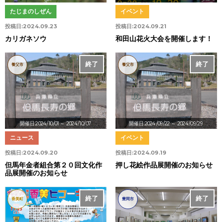
たじまのしぜん
イベント
投稿日:
2024.09.23
投稿日:
2024.09.21
カリガネソウ
和田山花火大会を開催します！
終了
終了
養父市
養父市
開催日:2024/10/01
～ 2024/10/07
開催日:2024/09/22
～ 2024/09/29
ニュース
イベント
投稿日:
2024.09.20
投稿日:
2024.09.19
但馬年金者組合第２０回文化作
押し花絵作品展開催のお知らせ
品展開催のお知らせ
終了
終了
香美町
豊岡市