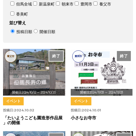
但馬全域
新温泉町
朝来市
豊岡市
養父市
香美町
並び替え
投稿日順
開催日順
終了
終了
養父市
豊岡市
開催日:2024/10/12
～ 2024/10/20
開催日:2024/11/03
～ 2024/11/03
イベント
イベント
投稿日:
2024.10.02
投稿日:
2024.10.01
「たいようこども園造形作品展
小さなお寺市
」の開催