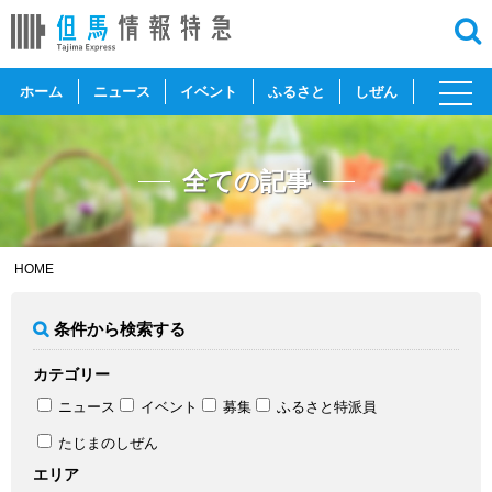
toggl
ホーム
ニュース
イベント
ふるさと
しぜん
navig
全ての記事
HOME
条件から検索する
カテゴリー
ニュース
イベント
募集
ふるさと特派員
たじまのしぜん
エリア