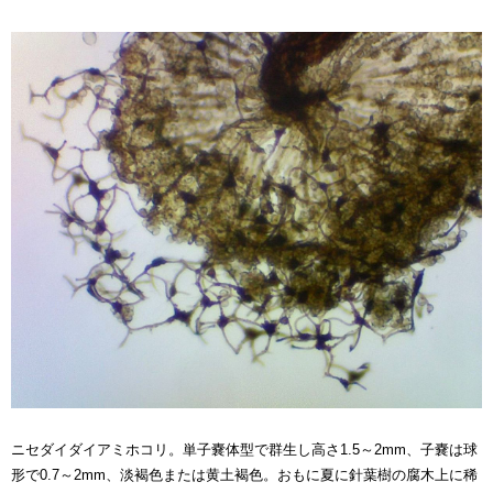
ニセダイダイアミホコリ。単子嚢体型で群生し高さ1.5～2mm、子嚢は球
形で0.7～2mm、淡褐色または黄土褐色。おもに夏に針葉樹の腐木上に稀