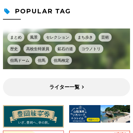
POPULAR TAG
まとめ
風景
セレクション
まち歩き
芸術
歴史
高校生特派員
鉱石の道
コウノトリ
但馬ドーム
但馬
但馬検定
ライター一覧