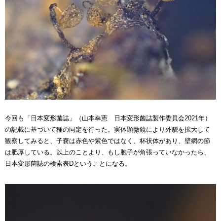
今回も「日本変形菌誌」（山本幸憲 日本変形菌誌製作委員会2021年）
の記載に基づいて種の同定を行った。実体顕微鏡により外貌を拡大して
観察してみると、子嚢は赤色や紫色ではなく、杯状体があり、壁網の節
は肥厚している。以上のことより、もし胞子が角張っていなかったら、
日本変形菌誌の検索表Dということになる。