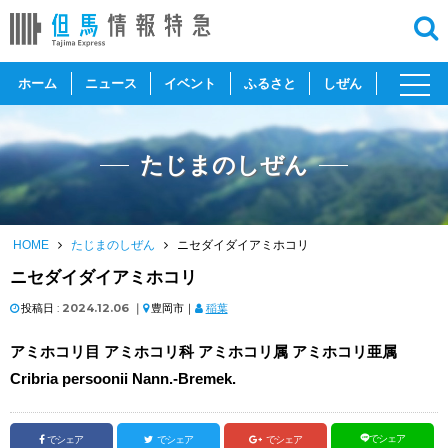
toggl
ホーム
ニュース
イベント
ふるさと
しぜん
navig
たじまのしぜん
HOME
たじまのしぜん
ニセダイダイアミホコリ
ニセダイダイアミホコリ
投稿日 :
2024.12.06
｜
豊岡市｜
稲葉
アミホコリ目 アミホコリ科 アミホコリ属 アミホコリ亜属
Cribria persoonii Nann.-Bremek.
でシェア
でシェア
でシェア
でシェア