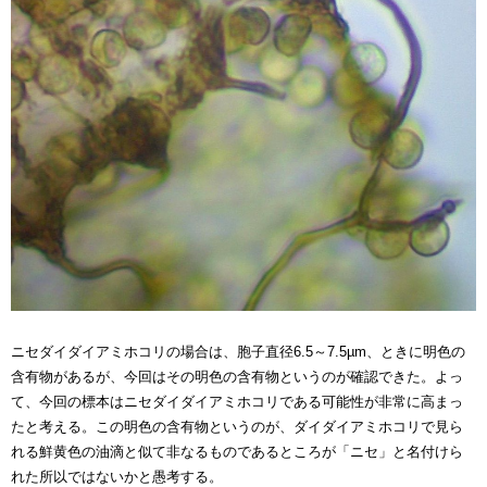
ニセダイダイアミホコリの場合は、胞子直径6.5～7.5µm、ときに明色の
含有物があるが、今回はその明色の含有物というのが確認できた。よっ
て、今回の標本はニセダイダイアミホコリである可能性が非常に高まっ
たと考える。この明色の含有物というのが、ダイダイアミホコリで見ら
れる鮮黄色の油滴と似て非なるものであるところが「ニセ」と名付けら
れた所以ではないかと愚考する。