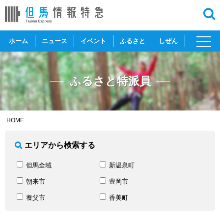
toggl
ホーム
ニュース
イベント
ふるさと
しぜん
navig
ふるさと特派員
HOME
エリアから検索する
但馬全域
新温泉町
朝来市
豊岡市
養父市
香美町