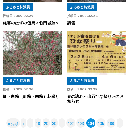
ふるさと特派員
ふるさと特派員
投稿日:
2009.02.27
投稿日:
2009.02.26
厳寒のはずの但馬＜竹田城跡＞
残雪
ふるさと特派員
ふるさと特派員
投稿日:
2009.02.26
投稿日:
2009.02.25
紅・白梅（紅梅・白梅）花盛り
春の訪れ＜出石ひな祭り＞のお
知らせ
« 先頭
«
...
10
20
30
...
102
103
104
105
106
...