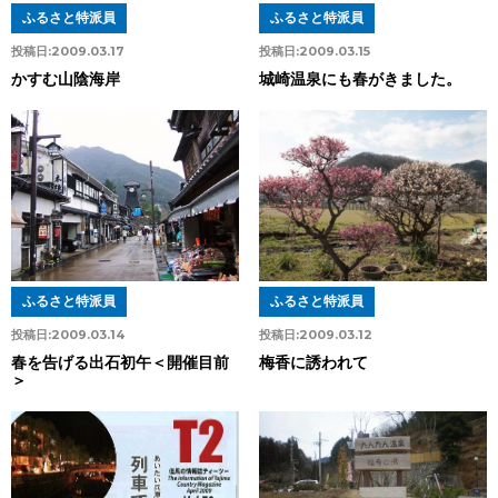
ふるさと特派員
ふるさと特派員
投稿日:
2009.03.17
投稿日:
2009.03.15
かすむ山陰海岸
城崎温泉にも春がきました。
ふるさと特派員
ふるさと特派員
投稿日:
2009.03.14
投稿日:
2009.03.12
春を告げる出石初午＜開催目前
梅香に誘われて
＞