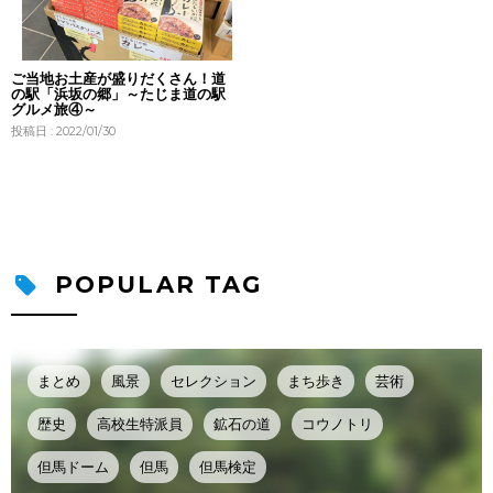
ご当地お土産が盛りだくさん！道
の駅「浜坂の郷」～たじま道の駅
グルメ旅④～
投稿日 : 2022/01/30
POPULAR TAG
まとめ
風景
セレクション
まち歩き
芸術
歴史
高校生特派員
鉱石の道
コウノトリ
但馬ドーム
但馬
但馬検定