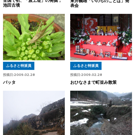
全国で初、「渡土堤」の発掘；
東井義雄「いのちのことば」発
池田古墳
表会
ふるさと特派員
ふるさと特派員
投稿日:
2009.02.28
投稿日:
2009.02.28
おひなさまで町並み散策
バッタ