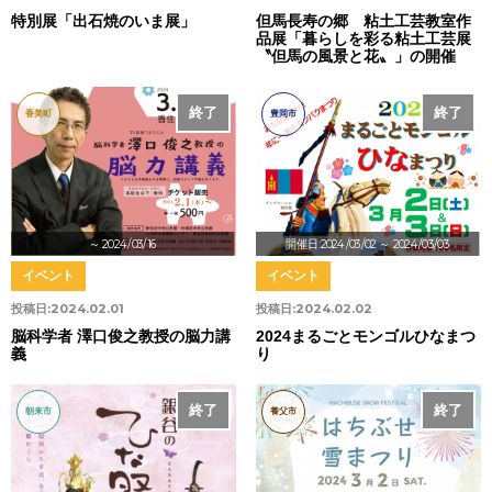
特別展「出石焼のいま展」
但馬長寿の郷 粘土工芸教室作
品展「暮らしを彩る粘土工芸展
〝但馬の風景と花〟」の開催
終了
終了
香美町
豊岡市
～ 2024/03/16
開催日:2024/03/02
～ 2024/03/03
イベント
イベント
投稿日:
2024.02.01
投稿日:
2024.02.02
脳科学者 澤口俊之教授の脳力講
2024まるごとモンゴルひなまつ
義
り
終了
終了
朝来市
養父市