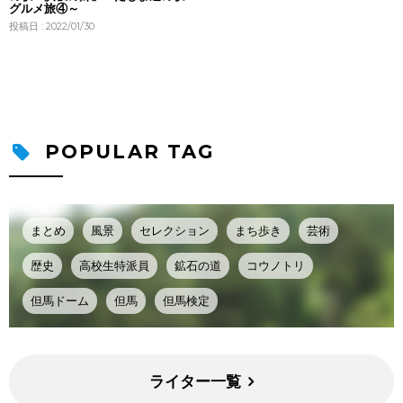
グルメ旅④～
投稿日 : 2022/01/30
POPULAR TAG
まとめ
風景
セレクション
まち歩き
芸術
歴史
高校生特派員
鉱石の道
コウノトリ
但馬ドーム
但馬
但馬検定
ライター一覧