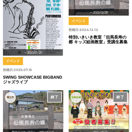
～ 2025/02/28
イベント
投稿日:
2024.12.12
特別いきいき教室「但馬長寿の
郷 キッズ絵画教室」受講生募集
～ 2025/07/20
イベント
投稿日:
2025.07.15
SWING SHOWCASE BIGBAND
ジャズライブ
終了
終了
養父市
但馬全域