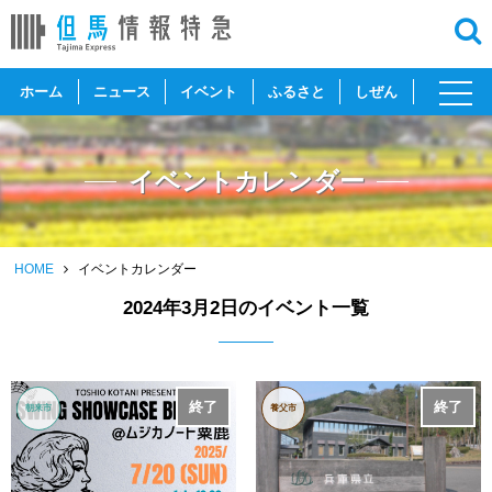
toggl
ホーム
ニュース
イベント
ふるさと
しぜん
navig
イベントカレンダー
HOME
イベントカレンダー
2024年3月2日のイベント一覧
終了
終了
朝来市
養父市