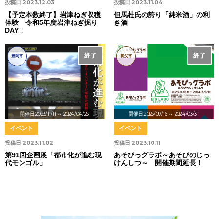
投稿日:
2023.12.03
投稿日:
2023.11.04
【予定本数終了】岩津ねぎ収穫
但馬杜氏の誇り「純米酒」の利
体験 令和5年度岩津ねぎ掘り
き酒
DAY！
終了
終了
豊岡市
養父市
開催日:2023/11/11
～ 2024/04/23
開催日:2023/09/16
～ 2024/03/31
イベント
イベント
投稿日:
2023.11.02
投稿日:
2023.10.11
第91回企画展「都市化が進む現
あそびっグラボ～あそびのじっ
代モンゴル」
けんしつ～ 開催期間延長！