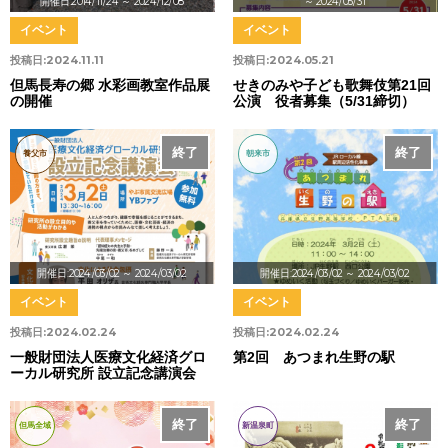
開催日:2014/11/24
～ 2024/12/08
～ 2024/05/31
イベント
イベント
投稿日:
2024.11.11
投稿日:
2024.05.21
但馬長寿の郷 水彩画教室作品展
せきのみや子ども歌舞伎第21回
の開催
公演 役者募集（5/31締切）
終了
終了
養父市
朝来市
開催日:2024/03/02
～ 2024/03/02
開催日:2024/03/02
～ 2024/03/02
イベント
イベント
投稿日:
2024.02.24
投稿日:
2024.02.24
一般財団法人医療文化経済グロ
第2回 あつまれ生野の駅
ーカル研究所 設立記念講演会
終了
終了
但馬全域
新温泉町