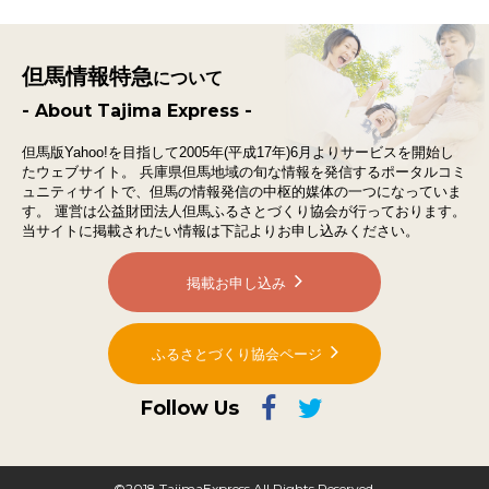
但馬情報特急
について
- About Tajima Express -
但馬版Yahoo!を目指して2005年(平成17年)6月よりサービスを開始し
たウェブサイト。
兵庫県但馬地域の旬な情報を発信するポータルコミ
ュニティサイトで、
但馬の情報発信の中枢的媒体の一つになっていま
す。
運営は公益財団法人但馬ふるさとづくり協会が行っております。
当サイトに掲載されたい情報は下記よりお申し込みください。
掲載お申し込み
ふるさとづくり協会ページ
Follow Us
©2018 TajimaExpress All Rights Reserved.