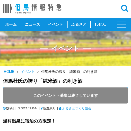
toggl
ホーム
ニュース
イベント
ふるさと
しぜん
navig
イベント
HOME
イベント
但馬杜氏の誇り「純米酒」の利き酒
但馬杜氏の誇り「純米酒」の利き酒
開催日 :
2023
.
11.11
～
2024
.
03.31
このイベント・募集は終了しています
開催時間 : 15:30 ～ 17:00
投稿日 :
2023.11.04
｜
新温泉町｜
ふるさとづくり協会
湯村温泉に宿泊の方限定！