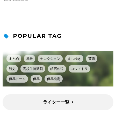
POPULAR TAG
まとめ
風景
セレクション
まち歩き
芸術
歴史
高校生特派員
鉱石の道
コウノトリ
但馬ドーム
但馬
但馬検定
ライター一覧