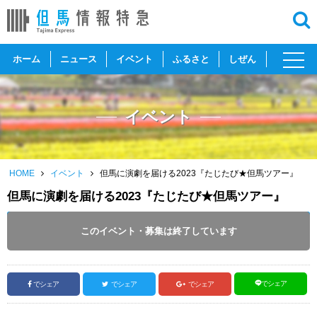
toggl
ホーム
ニュース
イベント
ふるさと
しぜん
navig
イベント
HOME
イベント
但馬に演劇を届ける2023『たじたび★但馬ツアー』
但馬に演劇を届ける2023『たじたび★但馬ツアー』
開催日 :
2023
.
11.11
～
2024
.
02.18
このイベント・募集は終了しています
投稿日 :
2023.11.04
｜
但馬全域｜
ふるさとづくり協会
でシェア
でシェア
でシェア
でシェア