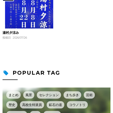
湯村夕涼み
投稿日 : 2026/07/26
POPULAR TAG
まとめ
風景
セレクション
まち歩き
芸術
歴史
高校生特派員
鉱石の道
コウノトリ