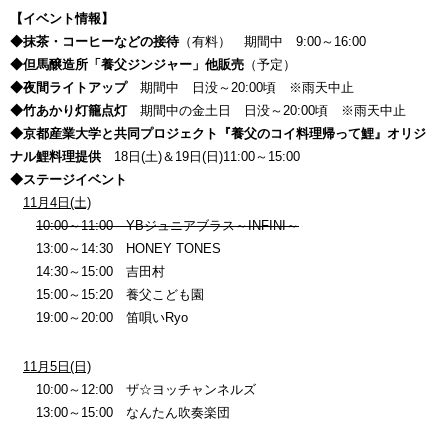
【イベント情報】
◆抹茶・コーヒーなどの接待
（有料） 期間中 9:00～16:00
◆但馬醸造所「養父ジンジャー」他販売
（予定）
◆夜間ライトアップ
期間中 日没～20:00頃 ※雨天中止
◆竹あかり灯籠点灯
期間中の金土日 日没～20:00頃 ※雨天中止
◆京都産業大学と共同プロジェクト『養父のコイ料理帰って鯉』オリジ
ナル鯉料理提供
18日(土)＆19日(日)11:00～15:00
◆ステージイベント
11月4日(土)
10:00～11:00 YBジュニアブラス～INFINI～
13:00～14:30 HONEY TONES
14:30～15:00 吉田村
15:00～15:20 養父こども園
19:00～20:00 笛唄いRyo
11月5日(日)
10:00～12:00 ザ☆ヨッチャンネルズ
13:00～15:00 なんたん吹奏楽団