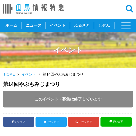
toggl
ホーム
ニュース
イベント
ふるさと
しぜん
navig
イベント
HOME
イベント
第14回やぶもみじまつり
第14回やぶもみじまつり
開催日 :
2023
.
11.04
～
2023
.
11.26
このイベント・募集は終了しています
投稿日 :
2023.11.03
｜
養父市｜
ふるさとづくり協会
でシェア
でシェア
でシェア
でシェア