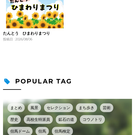
たんとう ひまわりまつり
投稿日 : 2026/08/06
POPULAR TAG
まとめ
風景
セレクション
まち歩き
芸術
歴史
高校生特派員
鉱石の道
コウノトリ
但馬ドーム
但馬
但馬検定