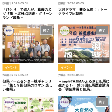
投稿日:
2026.05.01
投稿日:
2026.05.05
「ひとり」で進んだ、葛藤の犬
大河ドラマ「豊臣兄弟！」トー
ゾリ旅 －北極点到達・グリーン
クライブin朝来
ランド縦断－
終了
終了
豊岡市
但馬全域
開催日:2026/04/28
～ 2026/05/17
開催日:2026/06/06
～ 2026/06/06
イベント
イベント
投稿日:
2026.05.03
投稿日:
2026.05.06
但馬ドームセンター棟ギャラリ
～ing@TAJIMA-ふるさと但馬に
ー「第１９回但馬のロマン 楽し
生きる！- 第59回但馬歴史講演
い書展」
会「羽柴秀長と但馬」
終了
新温泉町
新温泉町