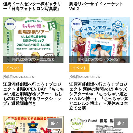
但馬ドームセンター棟ギャラリ
劇場リバーサイドマーケット
ー「日高フォトサロン写真展」
Vol.2
豊岡市
豊岡市
開催日:2026/08/10
～ 2026/08/10
開催日:2026/08/08
～ 2026/08/11
イベント
イベント
投稿日:
2026.05.24
投稿日:
2026.05.24
江原河畔劇場へ行こう！プロジ
江原河畔劇場へ行こう！プロジ
ェクト 劇場OPEN DAY 『ちっち
ェクト 河畔の時間vol.5 キッズ
ゃい姫と劇場探検ツアー・ もし
シアターday 『ちっちゃい姫と
もの時に身を守るワークショッ
ハカルン博士』 『ちっちゃい姫
プ』避難訓練付き
とユレルン博士』 − 夏休み２本
立て公演 −
終了
終了
但馬全域
但馬全域