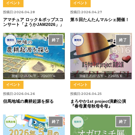
イベント
イベント
投稿日:
2026.04.28
投稿日:
2026.04.27
アマチュア ロック＆ポップスコ
第５回たんたんマルシェ開催！
ンサート「ようかJAM2026」」
終了
終了
豊岡市
豊岡市
開催日:2026/04/17
～ 2026/07/14
開催日:2026/05/15
～ 2026/05/16
イベント
イベント
投稿日:
2026.04.26
投稿日:
2026.04.25
但馬地域の農耕起源を探る
まろやか1st project演劇公演
『春母夏母秋母冬母』
終了
終了
但馬全域
朝来市