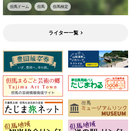
但馬ドーム
但馬
但馬検定
ライター一覧