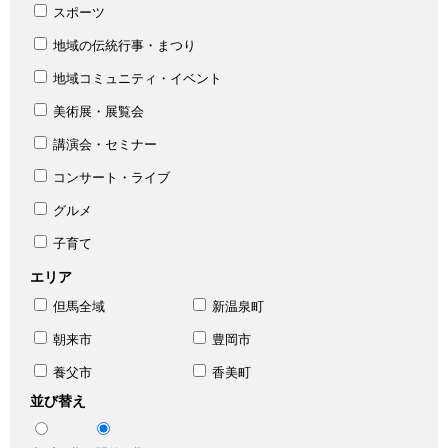
スポーツ
地域の伝統行事・まつり
地域コミュニティ・イベント
美術展・展覧会
講演会・セミナー
コンサート・ライブ
グルメ
子育て
エリア
但馬全域
新温泉町
朝来市
豊岡市
養父市
香美町
並び替え