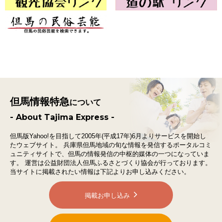
但馬情報特急
について
- About Tajima Express -
但馬版Yahoo!を目指して2005年(平成17年)6月よりサービスを開始し
たウェブサイト。
兵庫県但馬地域の旬な情報を発信するポータルコミ
ュニティサイトで、
但馬の情報発信の中枢的媒体の一つになっていま
す。
運営は公益財団法人但馬ふるさとづくり協会が行っております。
当サイトに掲載されたい情報は下記よりお申し込みください。
掲載お申し込み