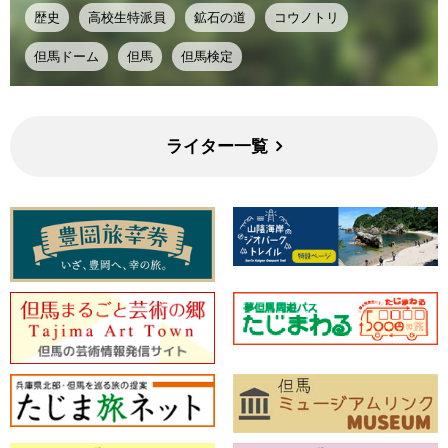
歴史
高校生特派員
鉱石の道
コウノトリ
但馬ドーム
但馬
但馬検定
ライター一覧