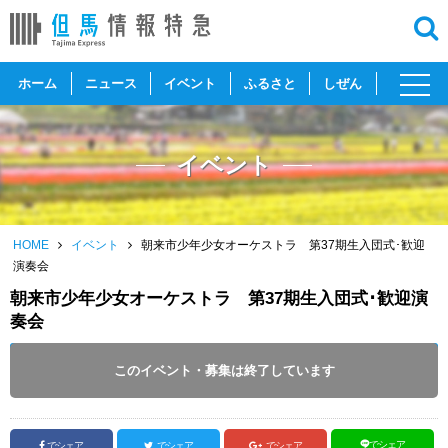
toggl
ホーム
ニュース
イベント
ふるさと
しぜん
navig
イベント
HOME
イベント
朝来市少年少女オーケストラ 第37期生入団式･歓迎
演奏会
朝来市少年少女オーケストラ 第37期生入団式･歓迎演
奏会
開催日 :
2025
.
03.23
～
2025
.
03.23
このイベント・募集は終了しています
投稿日 :
2025.03.18
｜
朝来市｜
ふるさとづくり協会
でシェア
でシェア
でシェア
でシェア