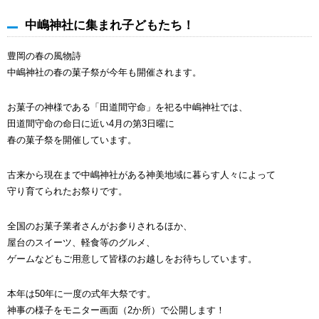
中嶋神社に集まれ子どもたち！
豊岡の春の風物詩
中嶋神社の春の菓子祭が今年も開催されます。
お菓子の神様である「田道間守命」を祀る中嶋神社では、
田道間守命の命日に近い4月の第3日曜に
春の菓子祭を開催しています。
古来から現在まで中嶋神社がある神美地域に暮らす人々によって
守り育てられたお祭りです。
全国のお菓子業者さんがお参りされるほか、
屋台のスイーツ、軽食等のグルメ、
ゲームなどもご用意して皆様のお越しをお待ちしています。
本年は50年に一度の式年大祭です。
神事の様子をモニター画面（2か所）で公開します！