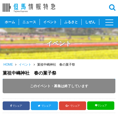
toggl
ホーム
ニュース
イベント
ふるさと
しぜん
navig
イベント
HOME
イベント
菓祖中嶋神社 春の菓子祭
菓祖中嶋神社 春の菓子祭
開催日 :
2025
.
04.20
～
2025
.
04.20
このイベント・募集は終了しています
投稿日 :
2025.04.18
｜
豊岡市｜
ふるさとづくり協会
でシェア
でシェア
でシェア
でシェア