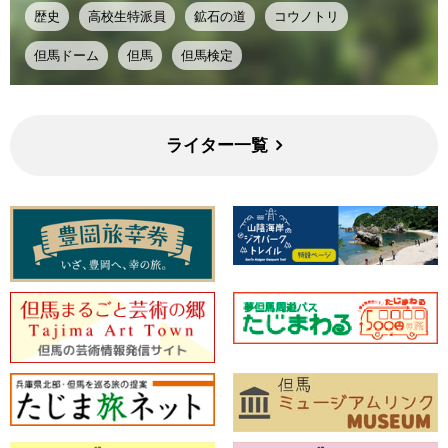
歴史
高校生特派員
鉱石の道
コウノトリ
但馬ドーム
但馬
但馬検定
ライター一覧