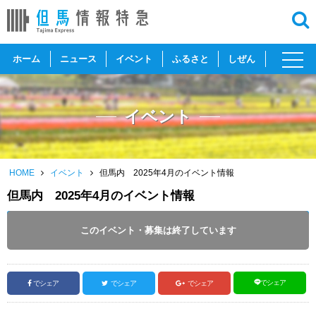
toggl
ホーム
ニュース
イベント
ふるさと
しぜん
navig
イベント
HOME
イベント
但馬内 2025年4月のイベント情報
但馬内 2025年4月のイベント情報
開催日 :
2025
.
04.01
～
2025
.
04.30
このイベント・募集は終了しています
投稿日 :
2025.03.16
｜
但馬全域｜
ふるさとづくり協会
でシェア
でシェア
でシェア
でシェア