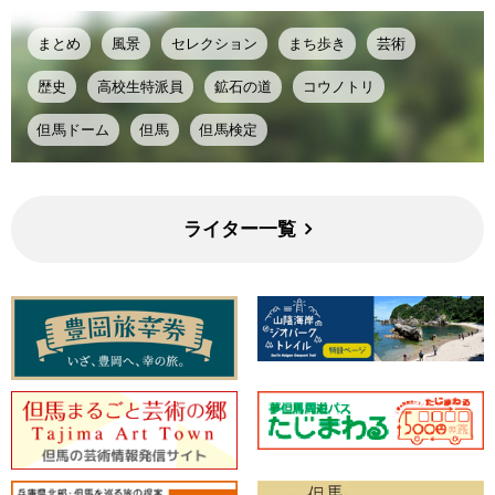
まとめ
風景
セレクション
まち歩き
芸術
歴史
高校生特派員
鉱石の道
コウノトリ
但馬ドーム
但馬
但馬検定
ライター一覧