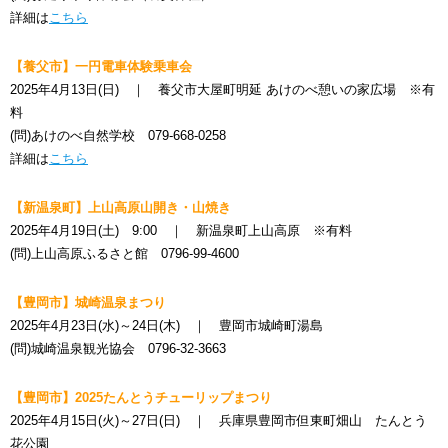
詳細は
こちら
【養父市】一円電車体験乗車会
2025年4月13日(日) ｜ 養父市大屋町明延 あけのべ憩いの家広場 ※有
料
(問)あけのべ自然学校 079-668-0258
詳細は
こちら
【新温泉町】上山高原山開き・山焼き
2025年4月19日(土) 9:00 ｜ 新温泉町上山高原 ※有料
(問)上山高原ふるさと館 0796-99-4600
【豊岡市】城崎温泉まつり
2025年4月23日(水)～24日(木) ｜ 豊岡市城崎町湯島
(問)城崎温泉観光協会 0796-32-3663
【豊岡市
】2025たんとうチューリップまつり
2025年4月15日(火)～27日(日) ｜ 兵庫県豊岡市但東町畑山 たんとう
花公園