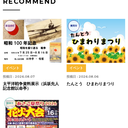
RECOMMEND
新温泉町
豊岡市
イベント
イベント
投稿日 :
2026.08.07
投稿日 :
2026.08.06
太平洋戦争資料展示（浜坂先人
たんとう ひまわりまつり
記念館以命亭）
朝来市