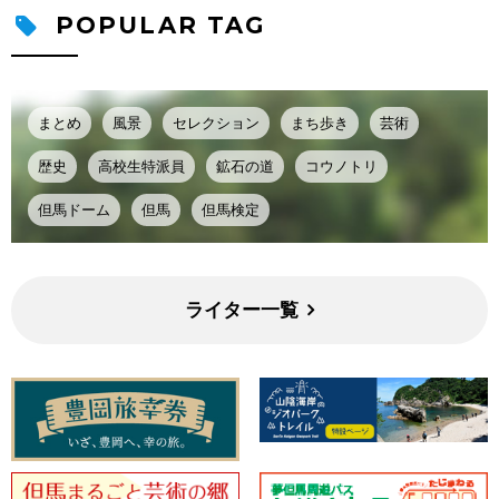
POPULAR TAG
まとめ
風景
セレクション
まち歩き
芸術
歴史
高校生特派員
鉱石の道
コウノトリ
但馬ドーム
但馬
但馬検定
ライター一覧