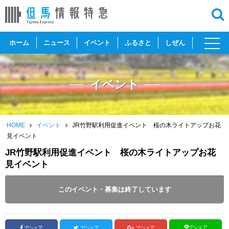
toggl
ホーム
ニュース
イベント
ふるさと
しぜん
navig
イベント
HOME
イベント
JR竹野駅利用促進イベント 桜の木ライトアップお花
見イベント
JR竹野駅利用促進イベント 桜の木ライトアップお花
見イベント
開催日 :
2025
.
03.29
～
2025
.
03.29
このイベント・募集は終了しています
投稿日 :
2025.03.26
｜
豊岡市｜
ふるさとづくり協会
でシェア
でシェア
でシェア
でシェア