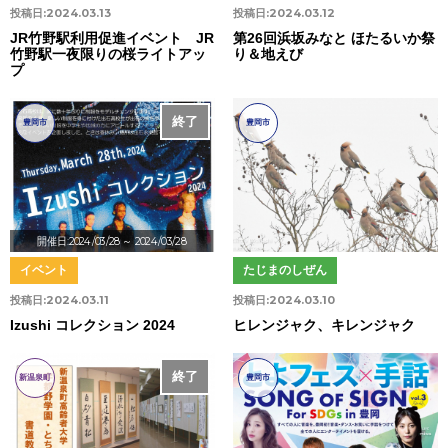
投稿日:
2024.03.13
投稿日:
2024.03.12
JR竹野駅利用促進イベント JR
第26回浜坂みなと ほたるいか祭
竹野駅一夜限りの桜ライトアッ
り＆地えび
プ
終了
豊岡市
豊岡市
開催日:2024/03/28
～ 2024/03/28
イベント
たじまのしぜん
投稿日:
2024.03.11
投稿日:
2024.03.10
Izushi コレクション 2024
ヒレンジャク、キレンジャク
終了
新温泉町
豊岡市