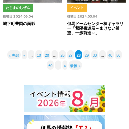
たじまのしぜん
イベント
投稿日:
2024.03.04
投稿日:
2024.03.04
城下町豊岡の面影
但馬ドームセンター棟ギャラリ
ー「紫陽書道展～まけない希
望、一歩前進～」
« 先頭
«
...
10
20
...
26
27
28
29
30
...
40
50
60
...
»
最後 »