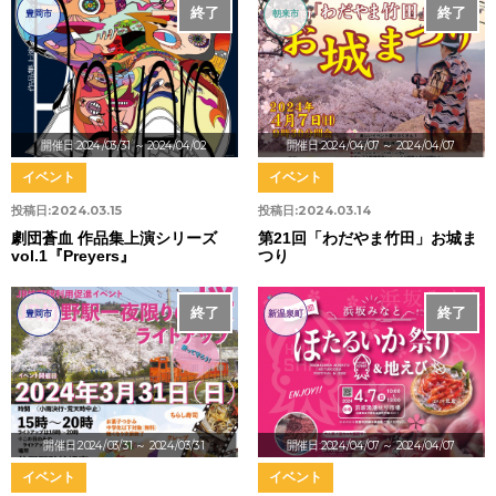
終了
終了
豊岡市
朝来市
開催日:2024/03/31
～ 2024/04/02
開催日:2024/04/07
～ 2024/04/07
イベント
イベント
投稿日:
2024.03.15
投稿日:
2024.03.14
劇団蒼血 作品集上演シリーズ
第21回「わだやま竹田」お城ま
vol.1『Preyers』
つり
終了
終了
豊岡市
新温泉町
開催日:2024/03/31
～ 2024/03/31
開催日:2024/04/07
～ 2024/04/07
イベント
イベント