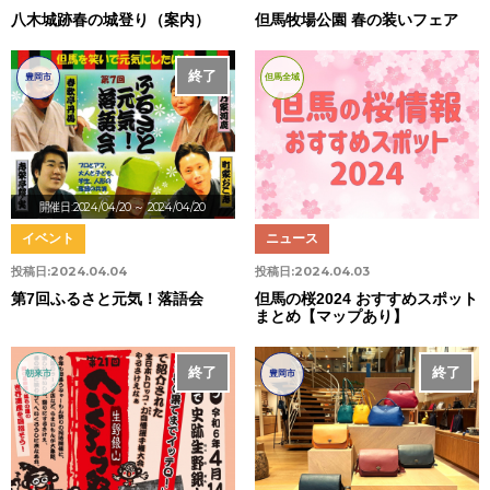
八木城跡春の城登り（案内）
但馬牧場公園 春の装いフェア
終了
豊岡市
但馬全域
開催日:2024/04/20
～ 2024/04/20
イベント
ニュース
投稿日:
2024.04.04
投稿日:
2024.04.03
第7回ふるさと元気！落語会
但馬の桜2024 おすすめスポット
まとめ【マップあり】
終了
終了
朝来市
豊岡市