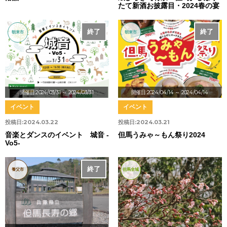
たて新酒お披露目・2024春の宴
終了
終了
朝来市
朝来市
開催日:2024/03/31
～ 2024/03/31
開催日:2024/04/14
～ 2024/04/14
イベント
イベント
投稿日:
2024.03.22
投稿日:
2024.03.21
音楽とダンスのイベント 城音 -
但馬うみゃ～もん祭り2024
Vo5-
終了
養父市
但馬全域