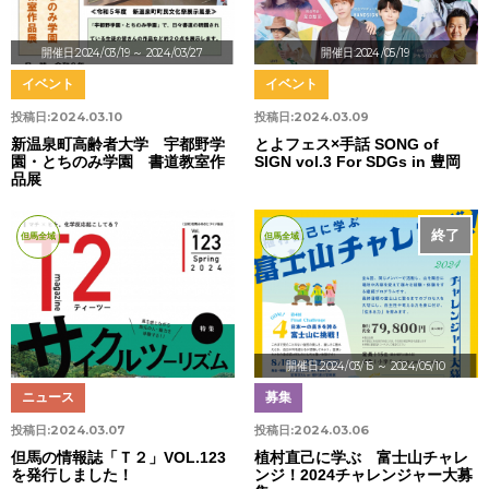
開催日:2024/03/19
～ 2024/03/27
開催日:2024/05/19
イベント
イベント
投稿日:
2024.03.10
投稿日:
2024.03.09
新温泉町高齢者大学 宇都野学
とよフェス×手話 SONG of
園・とちのみ学園 書道教室作
SIGN vol.3 For SDGs in 豊岡
品展
終了
但馬全域
但馬全域
開催日:2024/03/15
～ 2024/05/10
ニュース
募集
投稿日:
2024.03.07
投稿日:
2024.03.06
但馬の情報誌「Ｔ２」VOL.123
植村直己に学ぶ 富士山チャレ
を発行しました！
ンジ！2024チャレンジャー大募