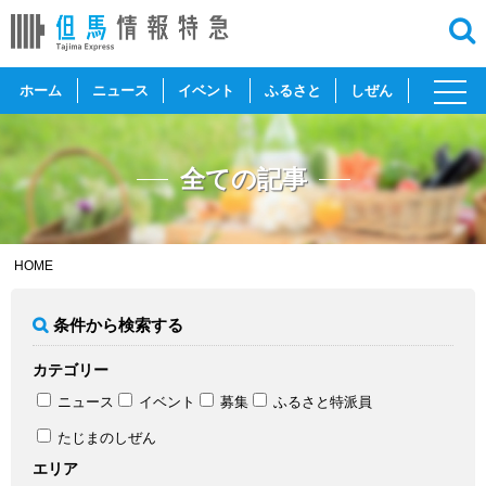
toggl
ホーム
ニュース
イベント
ふるさと
しぜん
navig
全ての記事
HOME
条件から検索する
カテゴリー
ニュース
イベント
募集
ふるさと特派員
たじまのしぜん
エリア