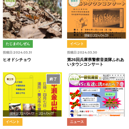
但馬全域
朝来市
開催日:2024/04/29
たじまのしぜん
イベント
投稿日:
2024.03.31
投稿日:
2024.03.30
ヒオドシチョウ
第26回兵庫県警察音楽隊ふれあ
いタウンコンサート
終了
養父市
但馬全域
開催日:2024/04/07
～ 2024/04/07
イベント
ニュース