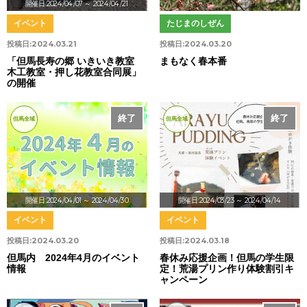
開催日:2024/04/07
～ 2024/04/21
イベント
たじまのしぜん
投稿日:
2024.03.21
投稿日:
2024.03.20
「但馬長寿の郷 いきいき教室
まもなく春本番
木工教室・押し花教室合同展」
の開催
終了
終了
但馬全域
但馬全域
開催日:2024/04/01
～ 2024/04/30
開催日:2024/03/23
～ 2024/04/14
イベント
イベント
投稿日:
2024.03.20
投稿日:
2024.03.18
但馬内 2024年4月のイベント
春休み応援企画！但馬の学生限
情報
定！荒湯プリン作り体験割引キ
ャンペーン