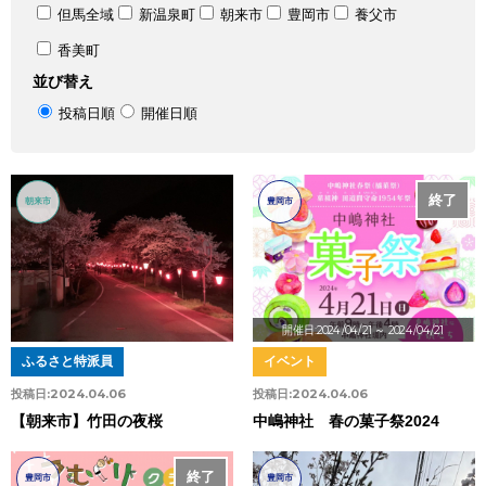
但馬全域
新温泉町
朝来市
豊岡市
養父市
香美町
並び替え
投稿日順
開催日順
終了
朝来市
豊岡市
開催日:2024/04/21
～ 2024/04/21
ふるさと特派員
イベント
投稿日:
2024.04.06
投稿日:
2024.04.06
【朝来市】竹田の夜桜
中嶋神社 春の菓子祭2024
終了
豊岡市
豊岡市