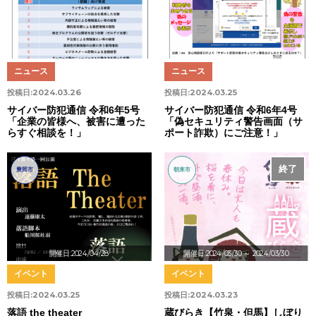
ニュース
ニュース
投稿日:
2024.03.26
投稿日:
2024.03.25
サイバー防犯通信 令和6年5号
サイバー防犯通信 令和6年4号
「企業の皆様へ、被害に遭った
「偽セキュリティ警告画面（サ
らすぐ相談を！」
ポート詐欺）にご注意！」
終了
豊岡市
朝来市
開催日:2024/04/28
開催日:2024/03/30
～ 2024/03/30
イベント
イベント
投稿日:
2024.03.25
投稿日:
2024.03.23
落語 the theater
蔵びらき【竹泉・但馬】しぼり