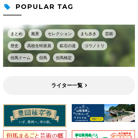
POPULAR TAG
まとめ
風景
セレクション
まち歩き
芸術
歴史
高校生特派員
鉱石の道
コウノトリ
但馬ドーム
但馬
但馬検定
ライター一覧