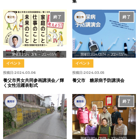
集
終了
終了
養父市
養父市
開催日:2024/03/16
～ 2024/03/16
開催日:2024/03/14
～ 2024/03/14
イベント
イベント
投稿日:
2024.03.06
投稿日:
2024.03.05
養父市男女共同参画講演会／輝
養父市 糖尿病予防講演会
く女性活躍表彰式
終了
豊岡市
豊岡市
開催日:2024/03/03
～ 2024/03/29