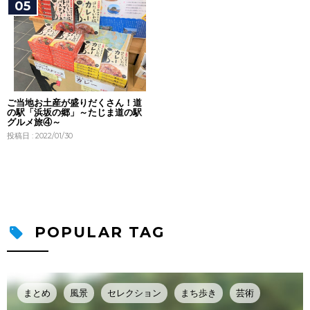
ご当地お土産が盛りだくさん！道
の駅「浜坂の郷」～たじま道の駅
グルメ旅④～
投稿日 : 2022/01/30
POPULAR TAG
まとめ
風景
セレクション
まち歩き
芸術