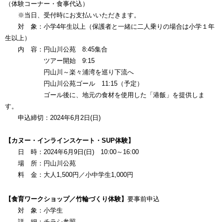
（体験コーナー・食事代込）
※当日、受付時にお支払いいただきます。
対 象：小学4年生以上（保護者と一緒に二人乗りの場合は小学１年
生以上）
内 容：円山川公苑 8:45集合
ツアー開始 9:15
円山川～楽々浦湾を巡り下流へ
円山川公苑ゴール 11:15（予定）
ゴール後に、地元の食材を使用した「港飯」を提供しま
す。
申込締切：2024年6月2日(日)
【カヌー・インラインスケート・SUP体験】
日 時：2024年6月9日(日) 10:00～16:00
場 所：円山川公苑
料 金：大人1,500円／小中学生1,000円
【食育ワークショップ／竹輪づくり体験】
要事前申込
対 象：小学生
詳 細：チラシ参照