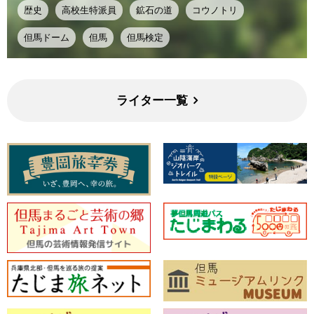
歴史
高校生特派員
鉱石の道
コウノトリ
但馬ドーム
但馬
但馬検定
ライター一覧