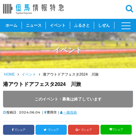
toggl
ホーム
ニュース
イベント
ふるさと
しぜん
navig
イベント
HOME
イベント
港アウトドアフェスタ2024 川旅
港アウトドアフェスタ2024 川旅
開催日 :
2024
.
06.09
～
2024
.
06.09
このイベント・募集は終了しています
開催時間 : 8:45 ～ 16:00
投稿日 :
2024.06.04
｜
豊岡市｜
一般投稿
でシェア
でシェア
でシェア
でシェア