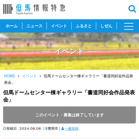
toggl
ホーム
ニュース
イベント
ふるさと
しぜん
navig
イベント
HOME
イベント
但馬ドームセンター棟ギャラリー「書道同好会作品発
表会」
但馬ドームセンター棟ギャラリー「書道同好会作品発表
会」
開催日 :
2024
.
06.06
～
2024
.
07.07
このイベント・募集は終了しています
開催時間 : 9:00 ～ 17:00
投稿日 :
2024.06.06
｜
豊岡市｜
一般投稿