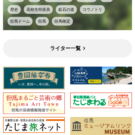
歴史
高校生特派員
鉱石の道
コウノトリ
但馬ドーム
但馬
但馬検定
ライター一覧