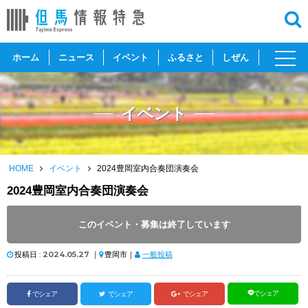
toggl
ホーム
ニュース
イベント
ふるさと
しぜん
navig
イベント
HOME
イベント
2024豊岡室内合奏団演奏会
2024豊岡室内合奏団演奏会
開催日 :
2024
.
07.14
～
2024
.
07.14
このイベント・募集は終了しています
開催時間 : 14:00 ～ 16:00
投稿日 :
2024.05.27
｜
豊岡市｜
一般投稿
でシェア
でシェア
でシェア
でシェア