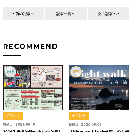
前の記事へ
記事一覧へ
次の記事へ
RECOMMEND
朝来市
香美町
イベント
イベント
投稿日 :
2026.08.10
投稿日 :
2026.08.09
2026生野夏物語withゆかた祭り
『Night walk in 今子浦』のお知