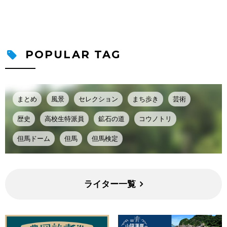
POPULAR TAG
まとめ
風景
セレクション
まち歩き
芸術
歴史
高校生特派員
鉱石の道
コウノトリ
但馬ドーム
但馬
但馬検定
ライター一覧