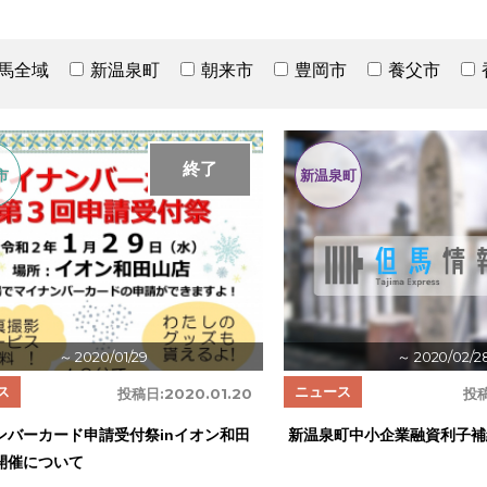
馬全域
新温泉町
朝来市
豊岡市
養父市
終了
市
新温泉町
～ 2020/01/29
～ 2020/02/2
ス
ニュース
投稿日:
2020.01.20
投稿
ンバーカード申請受付祭inイオン和田
新温泉町中小企業融資利子補
開催について