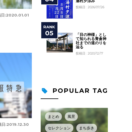
湯村夕涼み
投稿日 : 2026/07/26
日:
2020.01.01
「目の神様」とし
て知られる青倉神
社までの道のりを
辿る
投稿日 : 2020/12/17
POPULAR TAG
まとめ
風景
稿日:
2019.12.30
セレクション
まち歩き