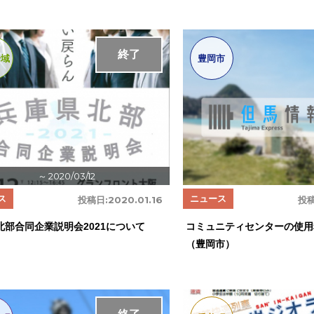
終了
中止
全域
豊岡市
～ 2020/03/12
ス
ニュース
投稿日:
2020.01.16
投稿
北部合同企業説明会2021について
コミュニティセンターの使用
（豊岡市）