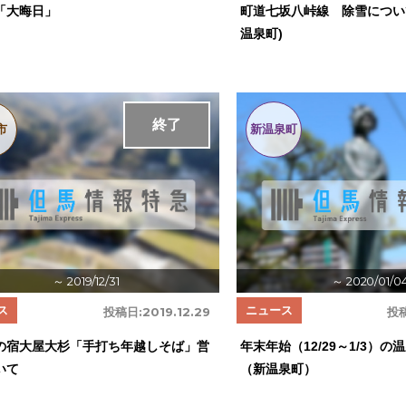
「大晦日」
町道七坂八峠線 除雪につい
温泉町)
終了
市
新温泉町
～ 2019/12/31
～ 2020/01/0
ス
ニュース
投稿日:
2019.12.29
投
の宿大屋大杉「手打ち年越しそば」営
年末年始（12/29～1/3）
いて
（新温泉町）