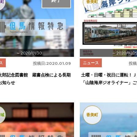
終了
泉町
香美町
～ 2020/01/30
～ 2020/02/2
ス
ニュース
投稿日:
2020.01.09
投稿
太郎記念図書館 蔵書点検による長期
土曜・日曜・祝日に運転！Ｊ
お知らせ
「山陰海岸ジオライナー」ご
全域
香美町