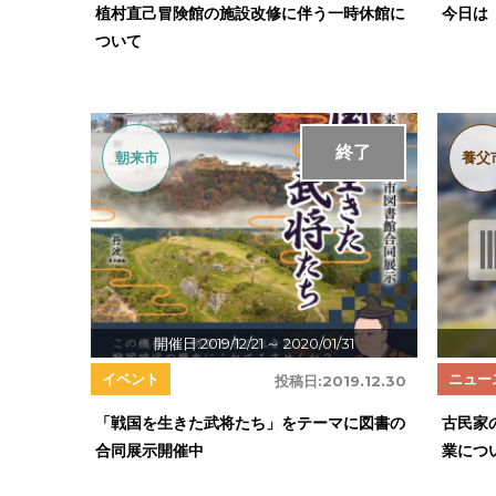
植村直己冒険館の施設改修に伴う一時休館に
今日は
ついて
終了
朝来市
養父
開催日:2019/12/21
～ 2020/01/31
イベント
ニュー
投稿日:
2019.12.30
「戦国を生きた武将たち」をテーマに図書の
古民家
合同展示開催中
業につ