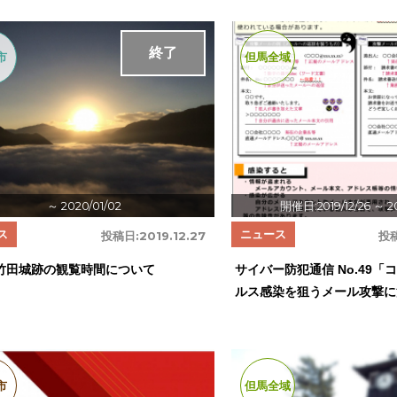
終了
市
但馬全域
～ 2020/01/02
開催日:2019/12/26
～ 20
ス
ニュース
投稿日:
2019.12.27
投
竹田城跡の観覧時間について
サイバー防犯通信 No.49
ルス感染を狙うメール攻撃に
市
但馬全域