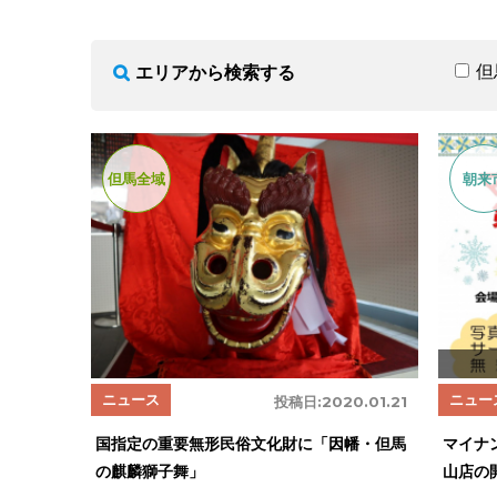
但
エリアから検索する
但馬全域
朝来
ニュース
ニュー
投稿日:
2020.01.21
国指定の重要無形民俗文化財に「因幡・但馬
マイナ
の麒麟獅子舞」
山店の