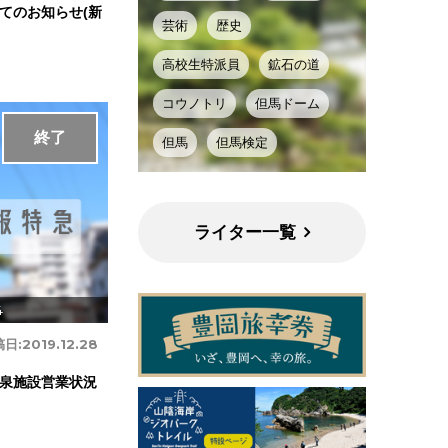
てのお知らせ(新
芸術
歴史
高校生特派員
鉱石の道
コウノトリ
但馬ドーム
終了
但馬
但馬検定
ライター一覧
4
稿日:
2019.12.28
の温泉施設営業状況