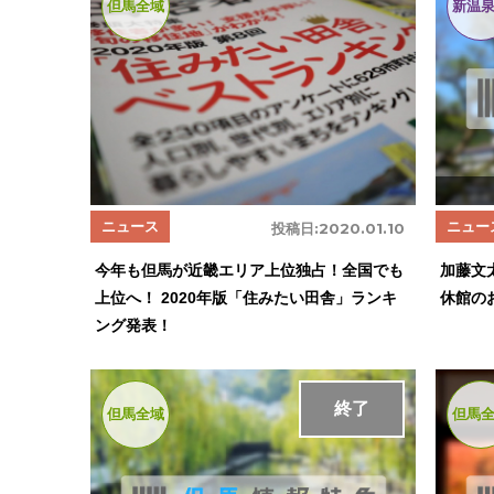
但馬全域
新温
ニュース
ニュー
投稿日:
2020.01.10
今年も但馬が近畿エリア上位独占！全国でも
加藤文
上位へ！ 2020年版「住みたい田舎」ランキ
休館の
ング発表！
終了
但馬全域
但馬