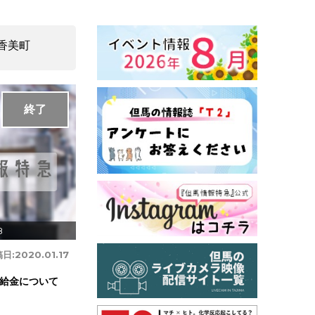
香美町
終了
8
日:
2020.01.17
給金について